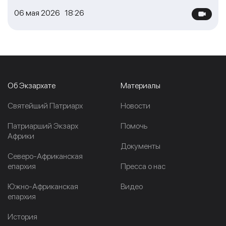
06 мая 2026 18:26
Об Экзархате
Материалы
Cвятейший Патриарх
Новости
Патриарший Экзарх
Помочь
Африки
Документы
Северо-Африканская
епархия
Пресса о нас
Южно-Африканская
Видео
епархия
История