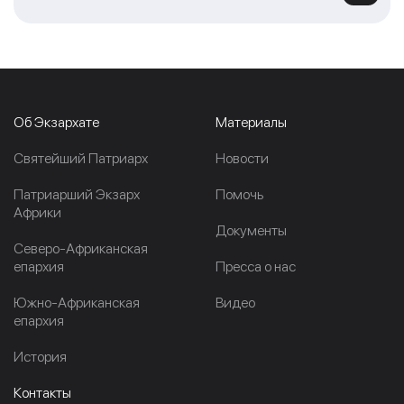
Об Экзархате
Материалы
Cвятейший Патриарх
Новости
Патриарший Экзарх
Помочь
Африки
Документы
Северо-Африканская
епархия
Пресса о нас
Южно-Африканская
Видео
епархия
История
Контакты