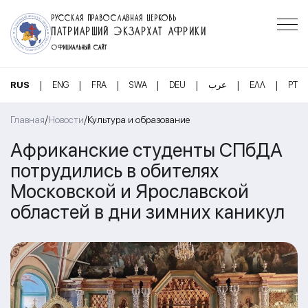
РУССКАЯ ПРАВОСЛАВНАЯ ЦЕРКОВЬ
ПАТРИАРШИЙ ЭКЗАРХАТ АФРИКИ
ОФИЦИАЛЬНЫЙ САЙТ
|
|
|
|
|
|
|
RUS
ENG
FRA
SWA
DEU
عرب
ΕΛΛ
PT
/
/
Главная
Новости
Культура и образование
Африканские студенты СПбДА
потрудились в обителях
Московской и Ярославской
областей в дни зимних каникул