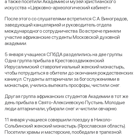
а также посетили Академию и музей христианского
искусства «Церковно-археологический кабинет».
После этого со слушателями встретился С.А. Виноградов,
заведующий канцелярией и руководитель отдела
международного сотрудничества. Во встрече приняли
участие африканские студенты Московской духовной
академии.
5 января учащиеся СПбДА разделились на две группы.
Одна группа прибыла в Крестовоздвиженский
Иерусалимский ставропигиальный женский монастырь,
чтобы потрудиться в обители до окончания рождественских
каникул. Студенты алтарничали за богослужениями в
монастыре, учились выпекать просфоры, чистили снег.
Другая группа африканских студентов Академии в тот же
день прибыла в Свято-Алексиевскую Пустынь. Молодые
люди алтарничали, убирали снег и чистили овчарню.
11 января учащиеся совершили поездку в Николо-
Сольбинский женский монастырь (Ярославская область).
Посетили храмы и мастерские, пообедали в трапезной.