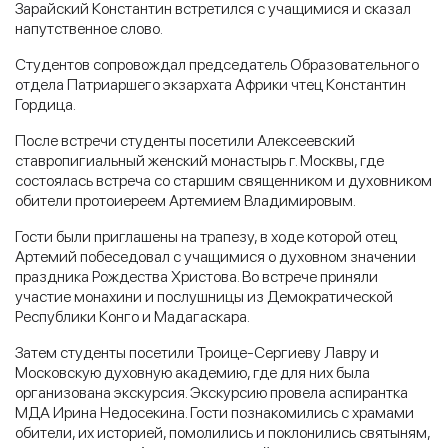
Зарайский Константин встретился с учащимися и сказал
напутственное слово.
Студентов сопровождал председатель Образовательного
отдела Патриаршего экзархата Африки чтец Константин
Гордица.
После встречи студенты посетили Алексеевский
ставропигиальный женский монастырь г. Москвы, где
состоялась встреча со старшим священником и духовником
обители протоиереем Артемием Владимировым.
Гости были приглашены на трапезу, в ходе которой отец
Артемий побеседовал с учащимися о духовном значении
праздника Рождества Христова. Во встрече приняли
участие монахини и послушницы из Демократической
Республики Конго и Мадагаскара.
Затем студенты посетили Троице-Сергиеву Лавру и
Московскую духовную академию, где для них была
организована экскурсия. Экскурсию провела аспирантка
МДА Ирина Недосекина. Гости познакомились с храмами
обители, их историей, помолились и поклонились святыням,