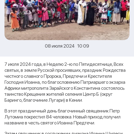
08 июля 2024 10:09
7 июля 2024 года, в Неделю 2-ю по Пятидесятнице, Всех
святых, в земле Русской просиявших, праздник Рождества
честного славного Пророка, Предтечи и Крестителя
Господня Иоанна, по благословению Патриаршего экзарха
Африки митрополита Зарайского Константина состоялось
таинство Крещения жителей селения Центр Б (округ
Баринго, благочиние Лугари) в Кении.
В этот праздничный день благочинный священник Петр
Лутомиа покрестил 84 человека. Новый приход получил
название в честь святого Иоанна Предтечи.
Затем священник в сослужении диакона Иоанна Шилеси