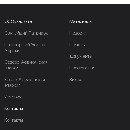
Об Экзархате
Материалы
Cвятейший Патриарх
Новости
Патриарший Экзарх
Помочь
Африки
Документы
Северо-Африканская
епархия
Пресса о нас
Южно-Африканская
Видео
епархия
История
Контакты
Контакты