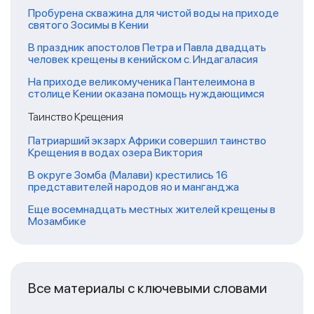
Пробурена скважина для чистой воды на приходе
святого Зосимы в Кении
В праздник апостолов Петра и Павла двадцать
человек крещены в кенийском с. Индагаласия
На приходе великомученика Пантелеимона в
столице Кении оказана помощь нуждающимся
Таинство Крещения
Патриарший экзарх Африки совершил таинство
Крещения в водах озера Виктория
В округе Зомба (Малави) крестились 16
представителей народов яо и манганджа
Еще восемнадцать местных жителей крещены в
Мозамбике
Все материалы с ключевыми словами