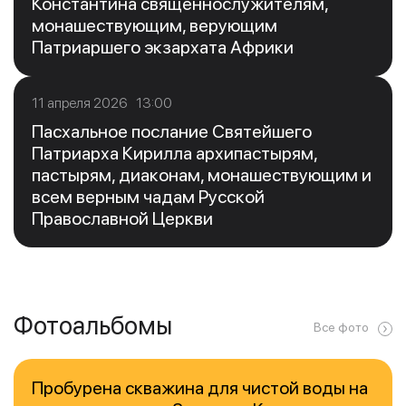
Константина священнослужителям,
монашествующим, верующим
Патриаршего экзархата Африки
11 апреля 2026 13:00
Пасхальное послание Святейшего
Патриарха Кирилла архипастырям,
пастырям, диаконам, монашествующим и
всем верным чадам Русской
Православной Церкви
Фотоальбомы
Все фото
Пробурена скважина для чистой воды на