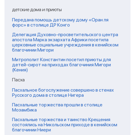
детские дома и приюты
Передана помощь детскому дому «Оран ля
форс» в столице ДР Конго
Делегация Духовно-просветительского центра
апостола Марка экзархата Африки посетила
церковные социальные учреждения в кенийском
благочинии Мигори
Митрополит Константин посетил приюты для
детей-сирот на приходах благочиния Мигори
(Кения)
Пасха
Пасхальное богослужение совершено в стенах
Русского дома в столице Нигера
Пасхальные торжества прошли в столице
Мозамбика
Пасхальные торжества и таинство Крещения
состоялись на Никольском приходе в кенийском
благочинии Ниери