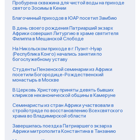
Пробурена скважина для чистой воды на приходе
святого Зосимы в Кении
Благочинный приходов в ЮАР посетил Замбию
В день своего рождения Патриарший экзарх
Африки совершил Литургию в храме святителя
Филиппа в Мещанской Слободе
На Никольском приходе в г. Пуэнт-Нуар
(Республика Конго) начались занятия по
богослужебному уставу
Студенты Пензенской семинарии из Африки
посетили Богородице-Рождественский
монастырь в Москве
В Церковь Христову приняты девять бывших
клириков неканонической общины в Камеруне
Семинаристы из стран Африки участвовали в
стройотряде по восстановлению Всехсвятского
храма во Владимирской области
Завершилась поездка Патриаршего экзарха
Африки митрополита Константина в Танзанию