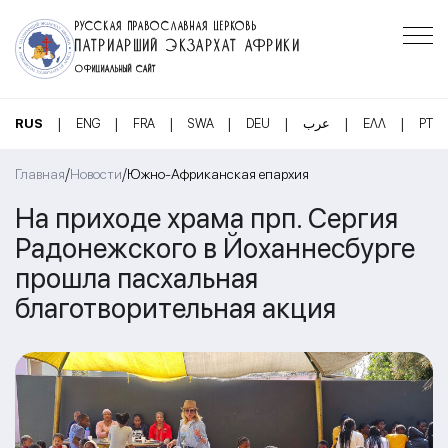
РУССКАЯ ПРАВОСЛАВНАЯ ЦЕРКОВЬ
ПАТРИАРШИЙ ЭКЗАРХАТ АФРИКИ
ОФИЦИАЛЬНЫЙ САЙТ
|
|
|
|
|
|
|
RUS
ENG
FRA
SWA
DEU
عرب
ΕΛΛ
PT
/
/
Главная
Новости
Южно-Африканская епархия
На приходе храма прп. Сергия
Радонежского в Йоханнесбурге
прошла пасхальная
благотворительная акция