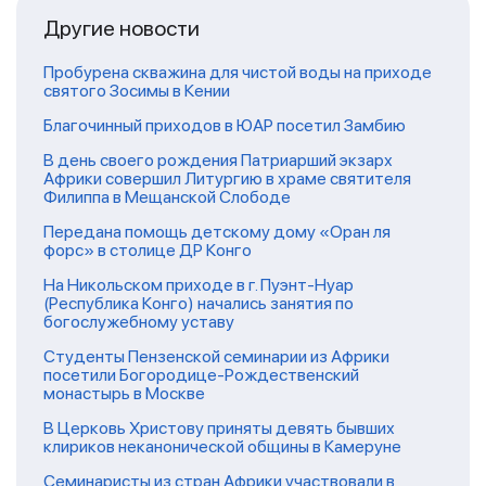
Другие новости
Пробурена скважина для чистой воды на приходе
святого Зосимы в Кении
Благочинный приходов в ЮАР посетил Замбию
В день своего рождения Патриарший экзарх
Африки совершил Литургию в храме святителя
Филиппа в Мещанской Слободе
Передана помощь детскому дому «Оран ля
форс» в столице ДР Конго
На Никольском приходе в г. Пуэнт-Нуар
(Республика Конго) начались занятия по
богослужебному уставу
Студенты Пензенской семинарии из Африки
посетили Богородице-Рождественский
монастырь в Москве
В Церковь Христову приняты девять бывших
клириков неканонической общины в Камеруне
Семинаристы из стран Африки участвовали в