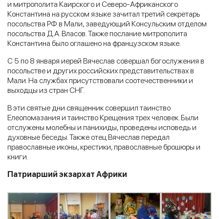
и митрополита Каирского и Северо-Африканского
Константина на русском языке зачитал третий секретарь
посольства РФ в Мали, заведующий Консульским отделом
посольства Д.А. Власов. Также послание митрополита
Константина было оглашено на французском языке.
С 5 по 8 января иерей Вячеслав совершал богослужения в
посольстве и других российских представительствах в
Мали. На службах присутствовали соотечественники и
выходцы из стран СНГ.
В эти святые дни священник совершил таинство
Елеопомазания и таинство Крещения трех человек. Были
отслужены молебны и панихиды, проведены исповедь и
духовные беседы. Также отец Вячеслав передал
православные иконы, крестики, православные брошюры и
книги.
Патриарший экзархат Африки