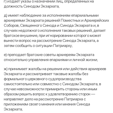
г) издает указы о назначении лиц, определенных на
должность Синодом Экзархата;
д) имеет наблюдение за исполнением епархиальными
архиереями Экзархата решений Поместных и Архиерейских
Соборов, Священного Синода и Синода Экзархата и, в
случаях недолжного исполнения таковых решений, делает
братское внушение, при игнорировании которого может
вынести вопрос на рассмотрение Синода Экзархата, а
затем сообщить о ситуации Патриарху;
е) преподает братские советы архиереям Экзархата
относительно управления епархиями и личной жизни;
ж) принимает жалобы на решения или действия архиереев
Экзархата и рассматривает таковые жалобы без
формального церковного судопроизводства
самостоятельно или совместно с Синодом Экзархата; в
случае невозможности примирить стороны или иным
образом решить вопрос к удовлетворению сторон —
направляет дело на рассмотрение Патриарха с
приложением своего мнения или мнения Синода
Экзархата;