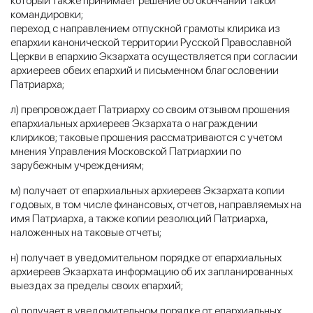
который также принимает решение об окончании такой
командировки;
переход с направлением отпускной грамоты клирика из
епархии канонической территории Русской Православной
Церкви в епархию Экзархата осуществляется при согласии
архиереев обеих епархий и письменном благословении
Патриарха;
л) препровождает Патриарху со своим отзывом прошения
епархиальных архиереев Экзархата о награждении
клириков; таковые прошения рассматриваются с учетом
мнения Управления Московской Патриархии по
зарубежным учреждениям;
м) получает от епархиальных архиереев Экзархата копии
годовых, в том числе финансовых, отчетов, направляемых на
имя Патриарха, а также копии резолюций Патриарха,
наложенных на таковые отчеты;
н) получает в уведомительном порядке от епархиальных
архиереев Экзархата информацию об их запланированных
выездах за пределы своих епархий;
о) получает в уведомительном порядке от епархиальных