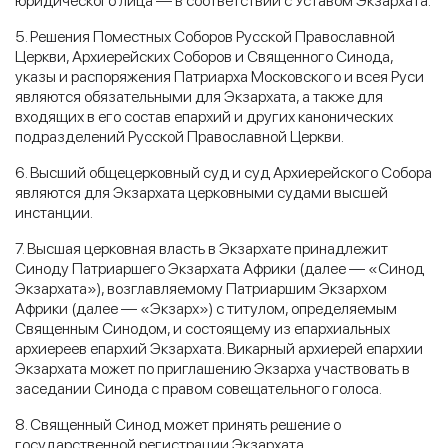
юридического лица — в соответствии с Уставом Экзархата.
5. Решения Поместных Соборов Русской Православной
Церкви, Архиерейских Соборов и Священного Синода,
указы и распоряжения Патриарха Московского и всея Руси
являются обязательными для Экзархата, а также для
входящих в его состав епархий и других канонических
подразделений Русской Православной Церкви.
6. Высший общецерковный суд и суд Архиерейского Собора
являются для Экзархата церковными судами высшей
инстанции.
7. Высшая церковная власть в Экзархате принадлежит
Синоду Патриаршего Экзархата Африки (далее — «Синод
Экзархата»), возглавляемому Патриаршим Экзархом
Африки (далее — «Экзарх») с титулом, определяемым
Священным Синодом, и состоящему из епархиальных
архиереев епархий Экзархата. Викарный архиерей епархии
Экзархата может по приглашению Экзарха участвовать в
заседании Синода с правом совещательного голоса.
8. Священный Синод может принять решение о
государственной регистрации Экзархата.