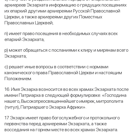
архиереев Экзархата информацию о грядущих посещениях
их епархий другими архиереями Русской Православной
Церкви, а также архиереями других Поместных
Православных Церквей;
п) имеет право посещения в необходимых случаях всех
епархий Экзархата;
р) может обращаться с посланиями к клиру и мирянам всего
Экзархата;
с) решает иные вопросы в соответствии с нормами
канонического права Православной Церкви и настоящим
Положением.
16. Имя Экзарха возносится во всех храмах Экзархата после
имени Патриарха в следующей формулировке: «Господина
нашего, Высокопреосвященнейшего имярек, митрополита
(титул), Патриаршего Экзарха Африки».
17. Экзарх имеет право богослужебного и протокольного
первенства перед архиереями Экзархата, а также
восседания на горнем месте во всех храмах Экзархата.