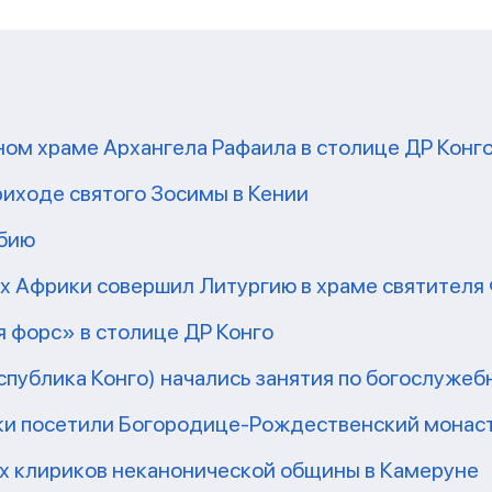
ом храме Архангела Рафаила в столице ДР Конг
риходе святого Зосимы в Кении
мбию
рх Африки совершил Литургию в храме святител
 форс» в столице ДР Конго
еспублика Конго) начались занятия по богослужеб
ки посетили Богородице-Рождественский монаст
их клириков неканонической общины в Камеруне