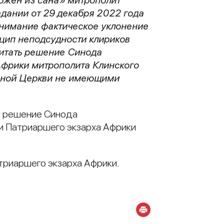
едании от 29 декабря 2022 года
внимание фактическое уклонение
нцип неподсудности клириков
читать решение Синода
Африки митрополита Клинского
авной Церкви не имеющими
м решение Синода
и Патриаршего экзарха Африки
триаршего экзарха Африки.