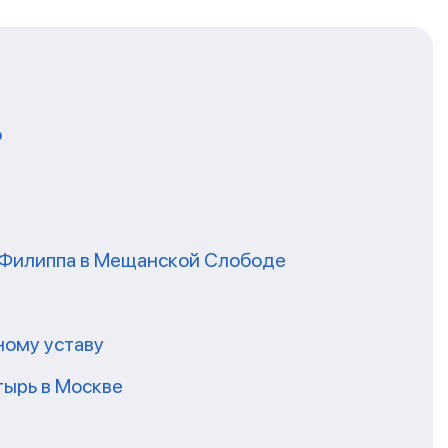
о
я Филиппа в Мещанской Слободе
ному уставу
ырь в Москве