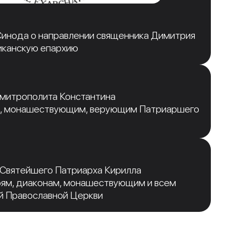
инода о направлении священника Димитрия
иканскую епархию
 митрополита Константина
, монашествующим, верующим Патриаршего
 Святейшего Патриарха Кирилла
рям, диаконам, монашествующим и всем
й Православной Церкви