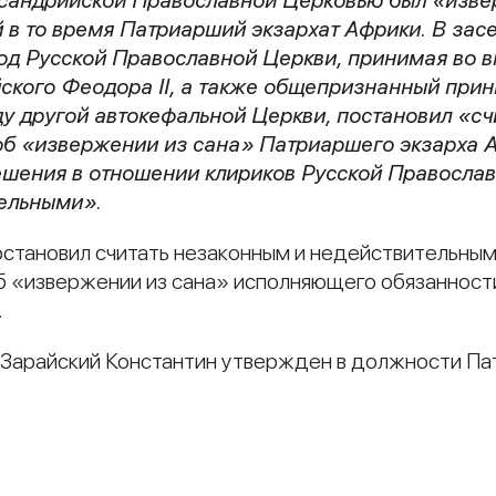
 в то время Патриарший экзархат Африки. В зас
од Русской Православной Церкви, принимая во 
ского Феодора II, а также общепризнанный при
у другой автокефальной Церкви, постановил «с
об «извержении из сана» Патриаршего экзарха 
ешения в отношении клириков Русской Правосл
тельными».
остановил считать незаконным и недействительны
б «извержении из сана» исполняющего обязанност
.
Зарайский Константин утвержден в должности Па