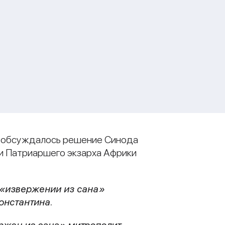
и обсуждалось решение Синода
и Патриаршего экзарха Африки
 «извержении из сана»
онстантина.
ржен из сана» митрополит