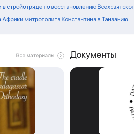
 в стройотряде по восстановлению Всехсвятско
а Африки митрополита Константина в Танзанию
Документы
Все материалы