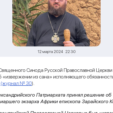
12 марта 2024 22:30
Священного Синода Русской Православной Церкв
б «извержении из сана» исполняющего обязанност
а
(журнал № 30
).
ександрийского Патриархата принял решение об
иаршего экзарха Африки епископа Зарайского К
ександрийской Православной Церковью был «изве