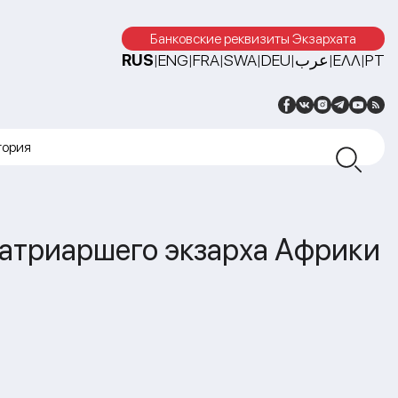
Банковские реквизиты Экзархата
RUS
ENG
FRA
SWA
DEU
عرب
ΕΛΛ
PT
|
|
|
|
|
|
|
тория
Патриаршего экзарха Африки