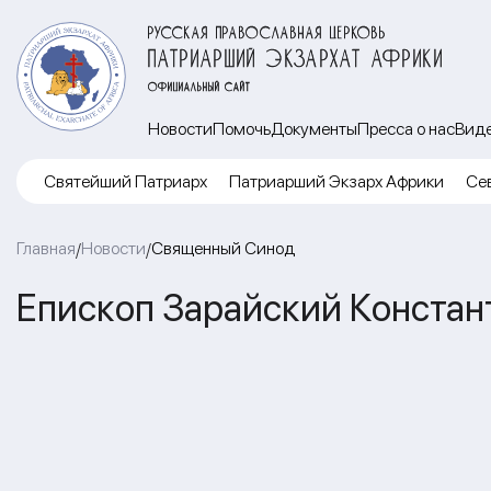
РУССКАЯ ПРАВОСЛАВНАЯ ЦЕРКОВЬ
ПАТРИАРШИЙ ЭКЗАРХАТ АФРИКИ
ОФИЦИАЛЬНЫЙ САЙТ
Новости
Помочь
Документы
Пресса о нас
Вид
Cвятейший Патриарх
Патриарший Экзарх Африки
Се
Главная
Новости
Священный Синод
/
/
Епископ Зарайский Констан