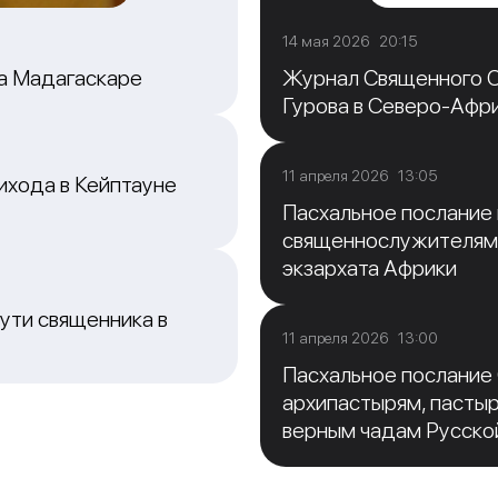
14 мая 2026 20:15
на Мадагаскаре
Журнал Священного С
Гурова в Северо-Афр
11 апреля 2026 13:05
ихода в Кейптауне
Пасхальное послание
священнослужителям
экзархата Африки
ути священника в
11 апреля 2026 13:00
Пасхальное послание
архипастырям, пасты
верным чадам Русско