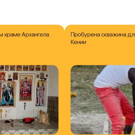
м храме Архангела
Пробурена скважина для
Кении