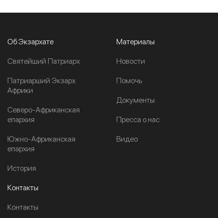
Об Экзархате
Материалы
Cвятейший Патриарх
Новости
Патриарший Экзарх
Помочь
Африки
Документы
Северо-Африканская
епархия
Пресса о нас
Южно-Африканская
Видео
епархия
История
Контакты
Контакты