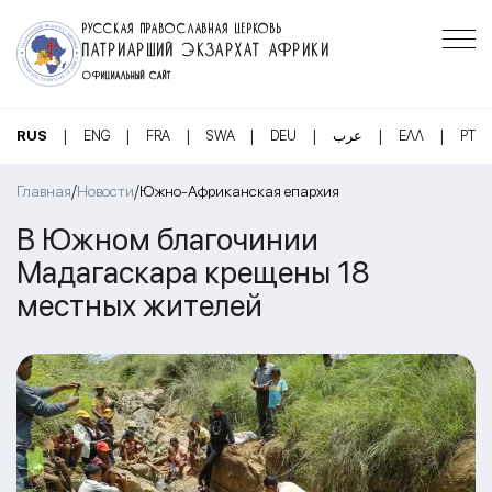
РУССКАЯ ПРАВОСЛАВНАЯ ЦЕРКОВЬ
ПАТРИАРШИЙ ЭКЗАРХАТ АФРИКИ
ОФИЦИАЛЬНЫЙ САЙТ
|
|
|
|
|
|
|
RUS
ENG
FRA
SWA
DEU
عرب
ΕΛΛ
PT
/
/
Главная
Новости
Южно-Африканская епархия
В Южном благочинии
Мадагаскара крещены 18
местных жителей