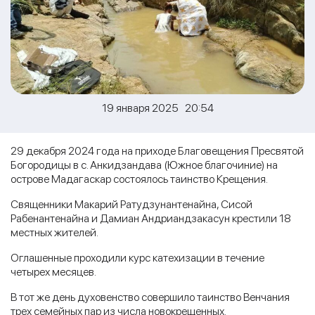
19 января 2025 20:54
29 декабря 2024 года на приходе Благовещения Пресвятой
Богородицы в с. Анкидзандава (Южное благочиние) на
острове Мадагаскар состоялось таинство Крещения.
Священники Макарий Ратудзунантенайна, Сисой
Рабенантенайна и Дамиан Андриандзакасун крестили 18
местных жителей.
Оглашенные проходили курс катехизации в течение
четырех месяцев.
В тот же день духовенство совершило таинство Венчания
трех семейных пар из числа новокрещенных.