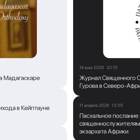
14 мая 2026 20:15
на Мадагаскаре
Журнал Священного С
Гурова в Северо-Афр
11 апреля 2026 13:05
ихода в Кейптауне
Пасхальное послание
священнослужителям
экзархата Африки