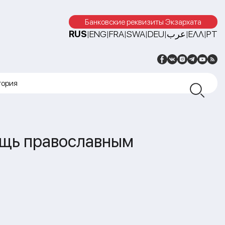
Банковские реквизиты Экзархата
RUS
ENG
FRA
SWA
DEU
عرب
ΕΛΛ
PT
|
|
|
|
|
|
|
тория
ощь православным