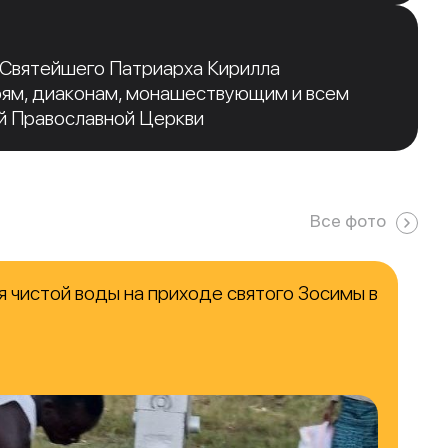
 Святейшего Патриарха Кирилла
рям, диаконам, монашествующим и всем
й Православной Церкви
Все фото
 чистой воды на приходе святого Зосимы в