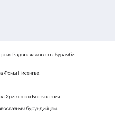
ергия Радонежского в с. Бурамби
а Фомы Нисенгве.
а Христова и Богоявления.
авославным бурундийцам.