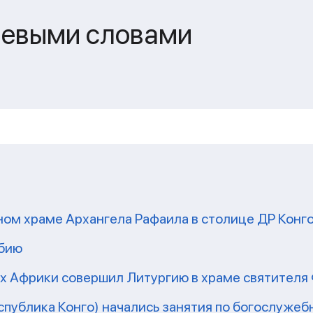
чевыми словами
ом храме Архангела Рафаила в столице ДР Конг
мбию
рх Африки совершил Литургию в храме святител
еспублика Конго) начались занятия по богослужеб