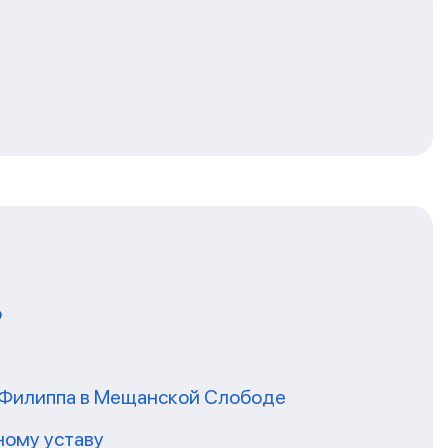
о
я Филиппа в Мещанской Слободе
ному уставу