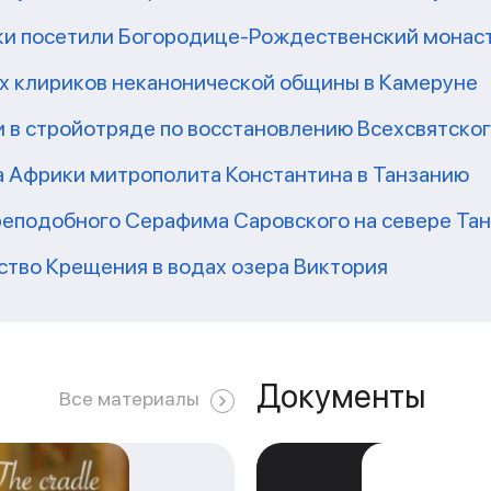
ки посетили Богородице-Рождественский монаст
их клириков неканонической общины в Камеруне
 в стройотряде по восстановлению Всехсвятско
а Африки митрополита Константина в Танзанию
реподобного Серафима Саровского на севере Та
ство Крещения в водах озера Виктория
Документы
Все материалы