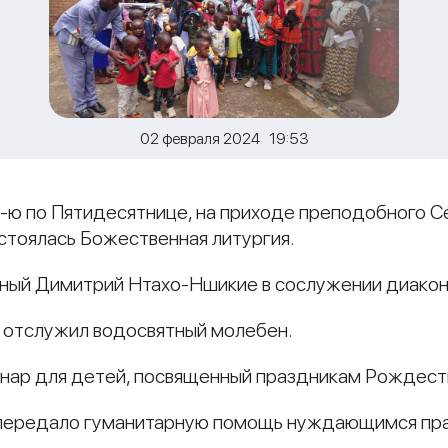
02 февраля 2024 19:53
4-ю по Пятидесятнице, на приходе преподобного С
остоялась Божественная литургия.
ный Димитрий Нтахо-Ншикие в сослужении диакон
к отслужил водосвятный молебен.
нар для детей, посвященный праздникам Рождеств
 передало гуманитарную помощь нуждающимся пр