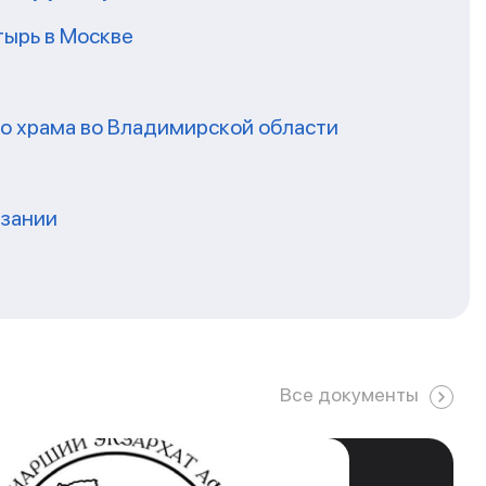
ырь в Москве
го храма во Владимирской области
нзании
Все документы