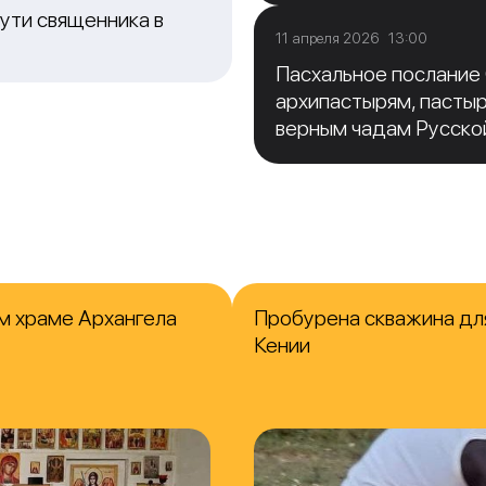
ути священника в
11 апреля 2026 13:00
Пасхальное послание
архипастырям, пасты
верным чадам Русско
м храме Архангела
Пробурена скважина для
Кении