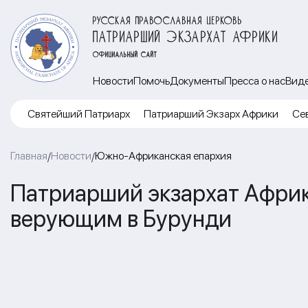
РУССКАЯ ПРАВОСЛАВНАЯ ЦЕРКОВЬ
ПАТРИАРШИЙ ЭКЗАРХАТ АФРИКИ
ОФИЦИАЛЬНЫЙ САЙТ
Новости
Помочь
Документы
Пресса о нас
Вид
Cвятейший Патриарх
Патриарший Экзарх Африки
Се
Главная
Новости
Южно-Африканская епархия
/
/
Патриарший экзархат Афри
верующим в Бурунди