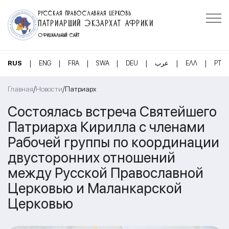
РУССКАЯ ПРАВОСЛАВНАЯ ЦЕРКОВЬ
ПАТРИАРШИЙ ЭКЗАРХАТ АФРИКИ
ОФИЦИАЛЬНЫЙ САЙТ
|
|
|
|
|
|
|
RUS
ENG
FRA
SWA
DEU
عرب
ΕΛΛ
PT
/
/
Главная
Новости
Патриарх
Состоялась встреча Святейшего
Патриарха Кирилла с членами
Рабочей группы по координации
двусторонних отношений
между Русской Православной
Церковью и Маланкарской
Церковью