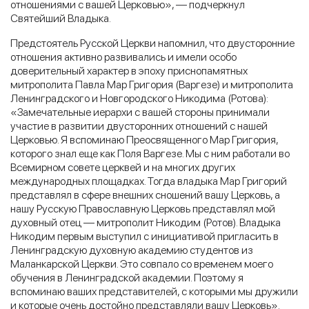
отношениями с вашей Церковью», — подчеркнул
Святейший Владыка.
Предстоятель Русской Церкви напомнил, что двусторонние
отношения активно развивались и имели особо
доверительный характер в эпоху приснопамятных
митрополита Павла Мар Григория (Варгезе) и митрополита
Ленинградского и Новгородского Никодима (Ротова):
«Замечательные иерархи с вашей стороны принимали
участие в развитии двусторонних отношений с нашей
Церковью. Я вспоминаю Преосвященного Мар Григория,
которого знал еще как Поля Варгезе. Мы с ним работали во
Всемирном совете церквей и на многих других
международных площадках. Тогда владыка Мар Григорий
представлял в сфере внешних сношений вашу Церковь, а
нашу Русскую Православную Церковь представлял мой
духовный отец — митрополит Никодим (Ротов). Владыка
Никодим первым выступил с инициативой пригласить в
Ленинградскую духовную академию студентов из
Маланкарской Церкви. Это совпало со временем моего
обучения в Ленинградской академии. Поэтому я
вспоминаю ваших представителей, с которыми мы дружили
и которые очень достойно представляли вашу Церковь».