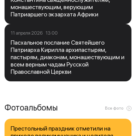
монашествующим, верующим
Патриаршего экзархата Африки
11 апреля 2026 13:00
Пасхальное послание Святейшего
Патриарха Кирилла архипастырям,
пастырям, диаконам, монашествующим и
всем верным чадам Русской
Православной Церкви
Фотоальбомы
Все фото
Престольный праздник отметили на
приходе великомученика и целителя