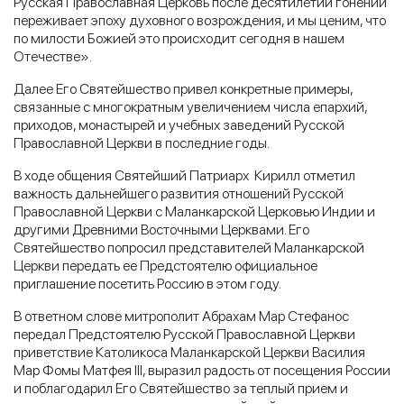
Русская Православная Церковь после десятилетий гонений
переживает эпоху духовного возрождения, и мы ценим, что
по милости Божией это происходит сегодня в нашем
Отечестве».
Далее Его Святейшество привел конкретные примеры,
связанные с многократным увеличением числа епархий,
приходов, монастырей и учебных заведений Русской
Православной Церкви в последние годы.
В ходе общения Святейший Патриарх Кирилл отметил
важность дальнейшего развития отношений Русской
Православной Церкви с Маланкарской Церковью Индии и
другими Древними Восточными Церквами. Его
Святейшество попросил представителей Маланкарской
Церкви передать ее Предстоятелю официальное
приглашение посетить Россию в этом году.
В ответном слове митрополит Абрахам Мар Стефанос
передал Предстоятелю Русской Православной Церкви
приветствие Католикоса Маланкарской Церкви Василия
Мар Фомы Матфея III, выразил радость от посещения России
и поблагодарил Его Святейшество за теплый прием и