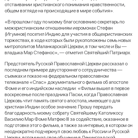
отстаивании христианского понимания нравственности,
общем взгляде на происходящие в мире события».
«В прошлом году по моему благословению секретарь по
межхристианским отношениям иеромонах Стефан
(Игумнов) посетил Индию для участия в общехристианских
торжествах, в ходе которых были рукоположены семь новых
митрополитов Маланкарской Церкви, в том числе и Вы —
владыка Мар Стефанос», — отметил Святейший Патриарх.
Предстоятель Русской Православной Церкви рассказал о
последнем примере двустороннего сотрудничества —
съемках и показе на федеральном православном
телеканале «Спас» документального фильма об апостоле
Фоме и его индийском наследии: «Фильм вышел в первое
воскресенье после праздника Пасхи, когда Православная
Церковь чтит память святого апостола, имеющего для
христиан Индии особое значение. Прошу передать
благодарность моему собрату Святейшему Католикосу
Василию Мар Фоме Матфею III за содействие, оказанное в
подготовке этого фильма, а также за интервью, в котором он
неоднократно подчеркнул свою любовь к России и Русской
Церкви, вспоминал свое обучение в Ленинградской