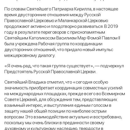
По словам Святейшего Патриарха Кирилла, в настоящее
время двусторонние отношения между Русской
Православной Церковью и Маланкарской Церковью
продолжают активно и плодотворно развиваться. В 2019
году в результате переговоров с приснопамятным
Святейшим Католикосом Василием Мар Фомой Павлом II
была учреждена Рабочая группа по координации
двусторонних отношений, что придало новый импульс
межцерковному диалогу.
«Я очень рад, что такая группа существует», — подчеркнул
Предстоятель Русской Православной Церкви.
Святейший Владыка отметил, что «сегодня особую
значимость приобретает координация совместных усилий
на международных площадках, прежде всего во Всемирном
Совете Церквей, для обсуждения тем, представляющих
взаимный интерес, и выступления единым голосом в
защиту нашей общей позиции по наиболее острым
вопросам. Это взаимодействие актуально и востребовано,
поскольку мы очень близки в преданности своему
духовному и культурному наследию, твердости в