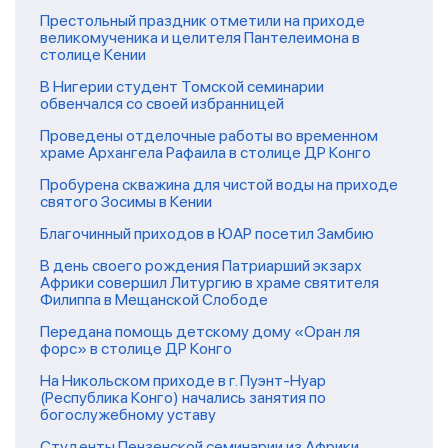
Престольный праздник отметили на приходе
великомученика и целителя Пантелеимона в
столице Кении
В Нигерии студент Томской семинарии
обвенчался со своей избранницей
Проведены отделочные работы во временном
храме Архангела Рафаила в столице ДР Конго
Пробурена скважина для чистой воды на приходе
святого Зосимы в Кении
Благочинный приходов в ЮАР посетил Замбию
В день своего рождения Патриарший экзарх
Африки совершил Литургию в храме святителя
Филиппа в Мещанской Слободе
Передана помощь детскому дому «Оран ля
форс» в столице ДР Конго
На Никольском приходе в г. Пуэнт-Нуар
(Республика Конго) начались занятия по
богослужебному уставу
Студенты Пензенской семинарии из Африки