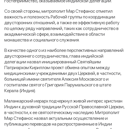
гостеприимство, оказываемое индийской делегации.
Со своей стороны, митрополит Мар Стефанос отметил
важность и полезность Рабочей группы по координации
двусторонних отношений, а также ее эффективную работу
по целому ряду направлений, таких как сотрудничество в
академической сфере, взаимодействие в области
монашества и социального служения.
В качестве одного из наиболее перспективных направлений
двустороннего сотрудничества, глава индийской
делегации назвал инициированный Святейшим
Патриархом Кириллом проект обмена опытом между
медицинскими учреждениями двух Церквей, в частности,
больницей имени святителя Алексия Московского и
госпиталем святого Григория Парумальского в штате
Керала (Индия).
Маланкарский иерарх подчеркнул живой интерес христиан
Индии к духовной традиции Русской Православной Церкви,
в частности, к ее святоотеческому наследию. Митрополит
Мар Стефанос назвал актуальным осуществление и
публикацию переводов на распространенные в Индии