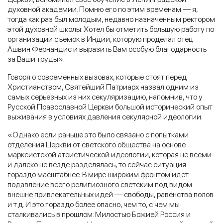
духовной академии. Помню его по этим временам — я,
тогда как раз был молодым, недавно назначенным ректором
этой духовной школы. Хотел бы отметить большую работу по
организации съемок в Индии, которую проделал отец
Ашвин Фернандис и выразить Вам особую благодарность
за Ваши труды».
Говоря о современных вызовах, которые стоят перед
Христианством, Святейший Патриарх назвал одним из
самых серьезных из них секуляризацию, напомнив, что у
Русской Православной Церкви большой исторический опыт
выживания в условиях давления секулярной идеологии:
«Однако если раньше это было связано с попытками
отделения Церкви от светского общества на основе
марксистской атеистической идеологии, которая не всеми
и далеко не везде разделялась, то сейчас ситуация
гораздо масштабнее. В мире широким фронтом идет
подавление всего религиозного светским под видом
внешне привлекательных идей — свободы, равенства полов
и т.д. И это гораздо более опасно, чем то, с чем мы
сталкивались в прошлом. Милостью Божией Россия и