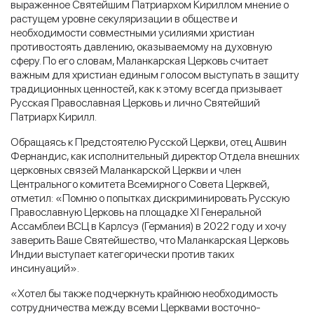
выраженное Святейшим Патриархом Кириллом мнение о
растущем уровне секуляризации в обществе и
необходимости совместными усилиями христиан
противостоять давлению, оказываемому на духовную
сферу. По его словам, Маланкарская Церковь считает
важным для христиан единым голосом выступать в защиту
традиционных ценностей, как к этому всегда призывает
Русская Православная Церковь и лично Святейший
Патриарх Кирилл.
Обращаясь к Предстоятелю Русской Церкви, отец Ашвин
Фернандис, как исполнительный директор Отдела внешних
церковных связей Маланкарской Церкви и член
Центрального комитета Всемирного Совета Церквей,
отметил: «Помню о попытках дискриминировать Русскую
Православную Церковь на площадке XI Генеральной
Ассамблеи ВСЦ в Карлсуэ (Германия) в 2022 году и хочу
заверить Ваше Святейшество, что Маланкарская Церковь
Индии выступает категорически против таких
инсинуаций».
«Хотел бы также подчеркнуть крайнюю необходимость
сотрудничества между всеми Церквами восточно-