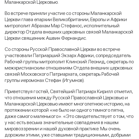
Маланкарской Церковью.
Во встрече приняли участие со стороны Маланкарской
Церкви глава епархии Великобритании, Европы и Африки
митрополит Абрахам Мар Стефанос, исполнительный
директор Отдела внешних церковных связей Маланкарской
Церкви священник Ашвин Фернандис.
Со стороны Русской Православной Церкви во встрече
участвовали Патриарший Экзарх Африки, сопредседатель
Рабочей группы митрополит Клинский Леонид, секретарь по
межхристианским отношениям Отдела внешних церковных
связей Московского Патриархата, секретарь Рабочей
группы иеромонах Стефан (Игумнов).
Приветствуя гостей, Святейший Патриарх Кирилл отметил,
что отношения между Русской Православной Церковью и
Маланкарской Церковью имеют многолетнюю историю, на
протяжении которой «не было ни одного темного пятна,
даже самого маленького». «Это свидетельствует о том, что
у нас есть весьма значительные совпадения в нашем
мировоззрении и нашей духовной практике. Мы очень
дорожим этими, уже ставшими традиционными, добрыми