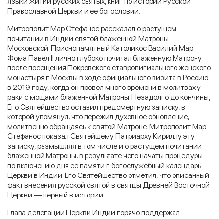
языки житий русских святых, книг по истории Русской
Православной Церкви и ее богословии.
Митрополит Мар Стефанос рассказал о растущем
почитании в Индии святой блаженной Матроны
Московской. Приснопамятный Католикос Василий Мар
Фома Павел II лично глубоко почитал блаженную Матрону
после посещения Покровского ставропигиального женского
монастыря г. Москвы в ходе официального визита в Россию
в 2019 году, когда он провел много времени в молитвах у
раки с мощами блаженной Матроны. Незадолго до кончины,
Его Святейшество оставил предсмертную записку, в
которой упомянул, что пережил духовное обновление,
молитвенно обращаясь к святой Матроне. Митрополит Мар
Стефанос показал Святейшему Патриарху Кириллу эту
записку, размышляя в том числе и о растущем почитании
блаженной Матроны, в результате чего начаты процедуры
по включению дня ее памяти в богослужебный календарь
Церкви в Индии. Его Святейшество отметил, что описанный
факт внесения русской святой в святцы Древней Восточной
Церкви — первый в истории.
Глава делегации Церкви Индии горячо поддержал