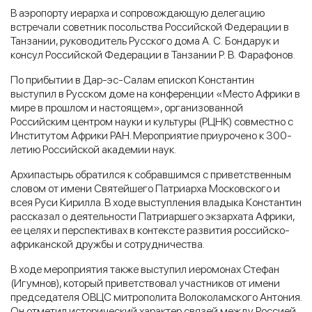
В аэропорту иерарха и сопровождающую делегацию
встречали советник посольства Российской Федерации в
Танзании, руководитель Русского дома А. С. Бондарук и
консул Российской Федерации в Танзании Р. В. Фарафонов.
По прибытии в Дар-эс-Салам епископ Константин
выступил в Русском доме на конференции «Место Африки в
мире в прошлом и настоящем», организованной
Российским центром науки и культуры (РЦНК) совместно с
Институтом Африки РАН. Мероприятие приурочено к 300-
летию Российской академии наук.
Архипастырь обратился к собравшимся с приветственным
словом от имени Святейшего Патриарха Московского и
всея Руси Кирилла. В ходе выступления владыка Константин
рассказал о деятельности Патриаршего экзархата Африки,
ее целях и перспективах в контексте развития российско-
африканской дружбы и сотрудничества.
В ходе мероприятия также выступил иеромонах Стефан
(Игумнов), который приветствовал участников от имени
председателя ОВЦС митрополита Волоколамского Антония.
Он отметил исторический характер связей между Россией