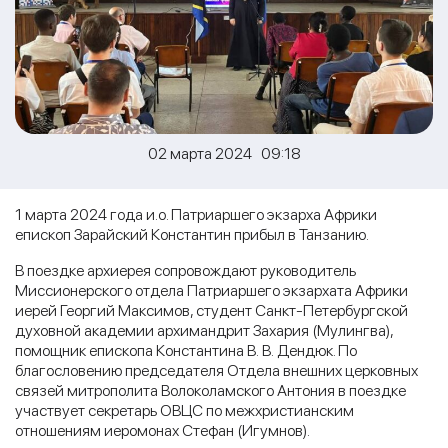
02 марта 2024 09:18
1 марта 2024 года и.о. Патриаршего экзарха Африки
епископ Зарайский Константин прибыл в Танзанию.
В поездке архиерея сопровождают руководитель
Миссионерского отдела Патриаршего экзархата Африки
иерей Георгий Максимов, студент Санкт-Петербургской
духовной академии архимандрит Захария (Мулингва),
помощник епископа Константина В. В. Дендюк. По
благословению председателя Отдела внешних церковных
связей митрополита Волоколамского Антония в поездке
участвует секретарь ОВЦС по межхристианским
отношениям иеромонах Стефан (Игумнов).