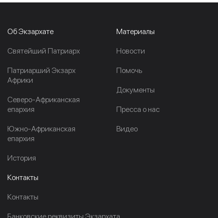
Об Экзархате
Материалы
Cвятейший Патриарх
Новости
Патриарший Экзарх
Помочь
Африки
Документы
Северо-Африканская
епархия
Пресса о нас
Южно-Африканская
Видео
епархия
История
Контакты
Контакты
Банковские реквизиты Экзархата