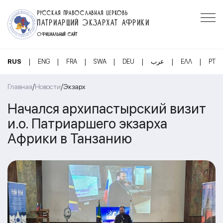
РУССКАЯ ПРАВОСЛАВНАЯ ЦЕРКОВЬ
ПАТРИАРШИЙ ЭКЗАРХАТ АФРИКИ
ОФИЦИАЛЬНЫЙ САЙТ
|
|
|
|
|
|
|
RUS
ENG
FRA
SWA
DEU
عرب
ΕΛΛ
PT
/
/
Главная
Новости
Экзарх
Начался архипастырский визит
и.о. Патриаршего экзарха
Африки в Танзанию