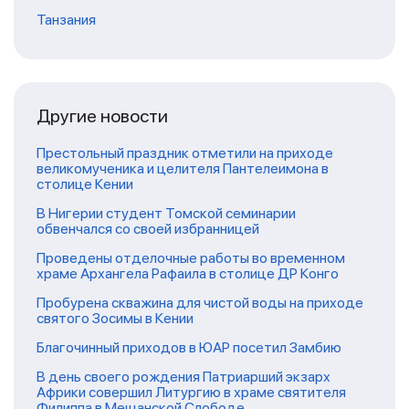
Танзания
Другие новости
Престольный праздник отметили на приходе
великомученика и целителя Пантелеимона в
столице Кении
В Нигерии студент Томской семинарии
обвенчался со своей избранницей
Проведены отделочные работы во временном
храме Архангела Рафаила в столице ДР Конго
Пробурена скважина для чистой воды на приходе
святого Зосимы в Кении
Благочинный приходов в ЮАР посетил Замбию
В день своего рождения Патриарший экзарх
Африки совершил Литургию в храме святителя
Филиппа в Мещанской Слободе