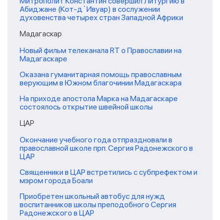
Митрополит Константин совершил Литургию в
Абиджане (Кот-д`Ивуар) в сослужении
духовенства четырех стран Западной Африки
Мадагаскар
Новый фильм телеканала RT о Православии на
Мадагаскаре
Оказана гуманитарная помощь православным
верующим в Южном благочинии Мадагаскара
На приходе апостола Марка на Мадагаскаре
состоялось открытие швейной школы
ЦАР
Окончание учебного года отпраздновали в
православной школе прп. Сергия Радонежского в
ЦАР
Священники в ЦАР встретились с субпрефектом и
мэром города Боали
Приобретен школьный автобус для нужд
воспитанников школы преподобного Сергия
Радонежского в ЦАР