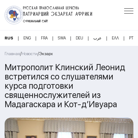
РУССКАЯ ПРАВОСЛАВНАЯ ЦЕРКОВЬ
ПАТРИАРШИЙ ЭКЗАРХАТ АФРИКИ
ОФИЦИАЛЬНЫЙ САЙТ
|
|
|
|
|
|
|
RUS
ENG
FRA
SWA
DEU
عرب
ΕΛΛ
PT
/
/
Главная
Новости
Экзарх
Митрополит Клинский Леонид
встретился со слушателями
курса подготовки
священнослужителей из
Мадагаскара и Кот-д’Ивуара