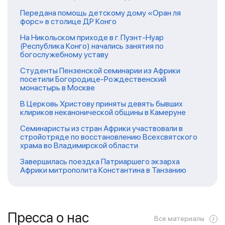
Передана помощь детскому дому «Оран ля
форс» в столице ДР Конго
На Никольском приходе в г. Пуэнт-Нуар
(Республика Конго) начались занятия по
богослужебному уставу
Студенты Пензенской семинарии из Африки
посетили Богородице-Рождественский
монастырь в Москве
В Церковь Христову приняты девять бывших
клириков неканонической общины в Камеруне
Семинаристы из стран Африки участвовали в
стройотряде по восстановлению Всехсвятского
храма во Владимирской области
Завершилась поездка Патриаршего экзарха
Африки митрополита Константина в Танзанию
Пресса о нас
Все материалы