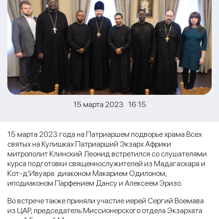
15 марта 2023 16:15
15 марта 2023 года на Патриаршем подворье храма Всех
святых на Кулишках Патриарший Экзарх Африки
митрополит Клинский Леонид встретился со слушателями
курса подготовки священнослужителей из Мадагаскара и
Кот-д’Ивуара: диаконом Макарием Одилоном,
иподиаконом Парфением Дансу и Алексеем Эризо.
Во встрече также приняли участие иерей Сергий Воемава
из ЦАР, председатель Миссионерского отдела Экзархата