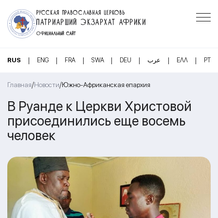
РУССКАЯ ПРАВОСЛАВНАЯ ЦЕРКОВЬ
ПАТРИАРШИЙ ЭКЗАРХАТ АФРИКИ
ОФИЦИАЛЬНЫЙ САЙТ
|
|
|
|
|
|
|
RUS
ENG
FRA
SWA
DEU
عرب
ΕΛΛ
PT
/
/
Главная
Новости
Южно-Африканская епархия
В Руанде к Церкви Христовой
присоединились еще восемь
человек