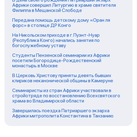
Африки совершил Литургию в храме святителя
Филиппа в Мещанской Слободе
Передана помощь детскому дому «Оран ля
форс» в столице ДР Конго
На Никольском приходе в г. Пуэнт-Нуар
(Республика Конго) начались занятия по
богослужебному уставу
Студенты Пензенской семинарии из Африки
посетили Богородице-Рождественский
монастырь в Москве
В Церковь Христову приняты девять бывших
клириков неканонической общины в Камеруне
Семинаристы из стран Африки участвовали в
стройотряде по восстановлению Всехсвятского
храма во Владимирской области
Завершилась поездка Патриаршего экзарха
Африки митрополита Константина в Танзанию