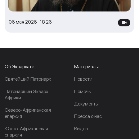
06 мая 2026 18:26
Об Экзархате
Материалы
Cвятейший Патриарх
Новости
Патриарший Экзарх
Помочь
Африки
Документы
Северо-Африканская
епархия
Пресса о нас
Южно-Африканская
Видео
епархия