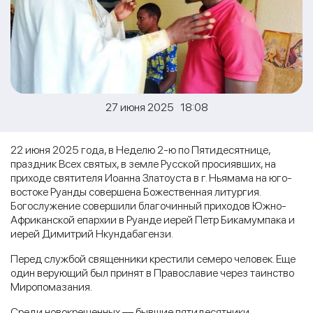
27 июня 2025 18:08
22 июня 2025 года, в Неделю 2-ю по Пятидесятнице,
праздник Всех святых, в земле Русской просиявших, на
приходе святителя Иоанна Златоуста в г. Ньямама на юго-
востоке Руанды совершена Божественная литургия.
Богослужение совершили благочинный приходов Южно-
Африканской епархии в Руанде иерей Петр Бикамумпака и
иерей Димитрий Нкундабагензи.
Перед службой священники крестили семеро человек. Еще
один верующий был принят в Православие через таинство
Миропомазания.
Среди новокрещенных — бывшие пятидесятники,