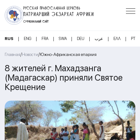
РУССКАЯ ПРАВОСЛАВНАЯ ЦЕРКОВЬ
ПАТРИАРШИЙ ЭКЗАРХАТ АФРИКИ
ОФИЦИАЛЬНЫЙ САЙТ
|
|
|
|
|
|
|
RUS
ENG
FRA
SWA
DEU
عرب
ΕΛΛ
PT
/
/
Главная
Новости
Южно-Африканская епархия
8 жителей г. Махадзанга
(Мадагаскар) приняли Святое
Крещение