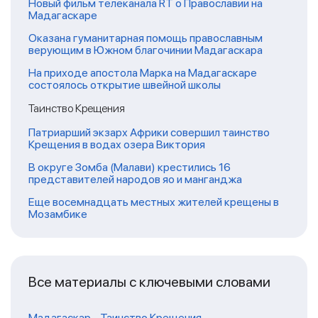
Новый фильм телеканала RT о Православии на
Мадагаскаре
Оказана гуманитарная помощь православным
верующим в Южном благочинии Мадагаскара
На приходе апостола Марка на Мадагаскаре
состоялось открытие швейной школы
Таинство Крещения
Патриарший экзарх Африки совершил таинство
Крещения в водах озера Виктория
В округе Зомба (Малави) крестились 16
представителей народов яо и манганджа
Еще восемнадцать местных жителей крещены в
Мозамбике
Все материалы с ключевыми словами
Мадагаскар
-
Таинство Крещения