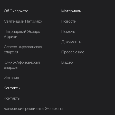
Об Экзархате
Материалы
Cвятейший Патриарх
Новости
Патриарший Экзарх
Помочь
Африки
Документы
Северо-Африканская
епархия
Пресса о нас
Южно-Африканская
Видео
епархия
История
Контакты
Контакты
Банковские реквизиты Экзархата