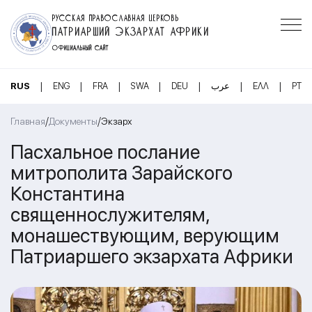
РУССКАЯ ПРАВОСЛАВНАЯ ЦЕРКОВЬ
ПАТРИАРШИЙ ЭКЗАРХАТ АФРИКИ
ОФИЦИАЛЬНЫЙ САЙТ
|
|
|
|
|
|
|
RUS
ENG
FRA
SWA
DEU
عرب
ΕΛΛ
PT
/
/
Главная
Документы
Экзарх
Пасхальное послание
митрополита Зарайского
Константина
священнослужителям,
монашествующим, верующим
Патриаршего экзархата Африки