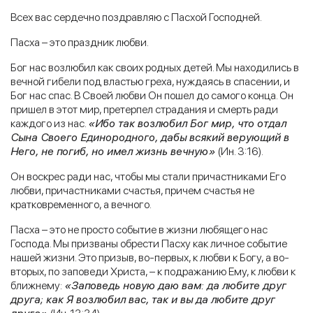
Всех вас сердечно поздравляю с Пасхой Господней.
Пасха – это праздник любви.
Бог нас возлюбил как своих родных детей. Мы находились в
вечной гибели под властью греха, нуждаясь в спасении, и
Бог нас спас. В Своей любви Он пошел до самого конца. Он
пришел в этот мир, претерпел страдания и смерть ради
каждого из нас.
«Ибо так возлюбил Бог мир, что отдал
Сына Своего Единородного, дабы всякий верующий в
Него, не погиб, но имел жизнь вечную»
(Ин. 3:16).
Он воскрес ради нас, чтобы мы стали причастниками Его
любви, причастниками счастья, причем счастья не
кратковременного, а вечного.
Пасха – это не просто событие в жизни любящего нас
Господа. Мы призваны обрести Пасху как личное событие
нашей жизни. Это призыв, во-первых, к любви к Богу, а во-
вторых, по заповеди Христа, – к подражанию Ему, к любви к
ближнему:
«Заповедь новую даю вам: да любите друг
друга; как Я возлюбил вас, так и вы да любите друг