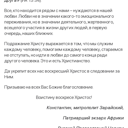
друга»
(Ин. 13:34).
Все, кто находится рядом с нами – нуждаются в нашей
любви. Любви не в значении какого-то эмоционального
переживания, но в значении деятельного, жертвенного,
всецелого участия в жизни других людей, в первую
очередь, наших ближних.
Подражание Христу выражается в том, что мы служим
каждому человеку, помогаем каждому человеку, стараемся
не отступать, но идти в любви до самого конца ради
другого человека. Это и есть Христианство.
Да укрепит всех нас воскресший Христос в следовании за
Ним.
Призываю на всех Вас Божие благословение.
Воистину воскресе Христос!
Константин, митрополит Зарайский,
Патриарший экзарх Африки