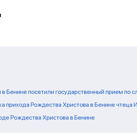
и
в Бенине посетили государственный прием по с
ка прихода Рождества Христова в Бенине чтеца 
оде Рождества Христова в Бенине