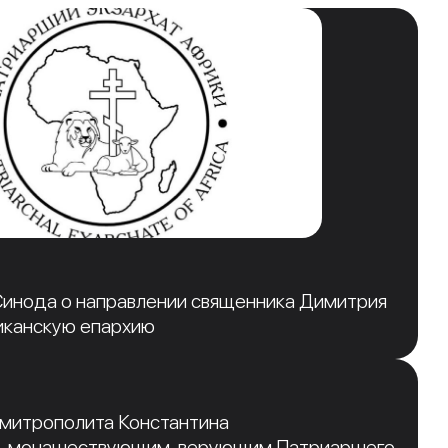
инода о направлении священника Димитрия
иканскую епархию
 митрополита Константина
, монашествующим, верующим Патриаршего