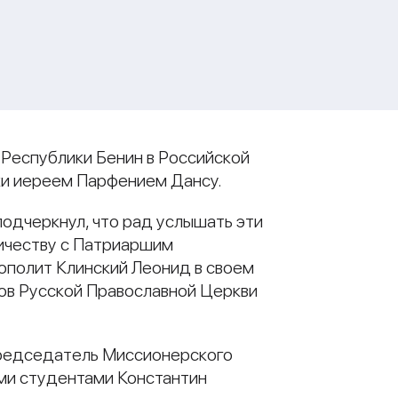
 Республики Бенин в Российской
ки иереем Парфением Дансу.
подчеркнул, что рад услышать эти
дничеству с Патриаршим
ополит Клинский Леонид в своем
ов Русской Православной Церкви
председатель Миссионерского
ыми студентами Константин