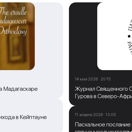
14 мая 2026 20:15
на Мадагаскаре
Журнал Священного С
Гурова в Северо-Афр
11 апреля 2026 13:05
ихода в Кейптауне
Пасхальное послание
священнослужителям