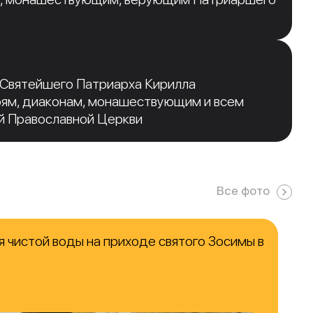
 Святейшего Патриарха Кирилла
рям, диаконам, монашествующим и всем
й Православной Церкви
Все фото
 чистой воды на приходе святого Зосимы в