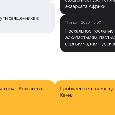
экзархата Африки
ути священника в
11 апреля 2026 13:00
Пасхальное послание
архипастырям, пасты
верным чадам Русско
м храме Архангела
Пробурена скважина для
Кении