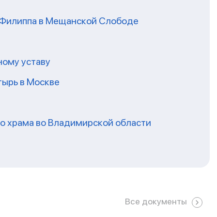
я Филиппа в Мещанской Слободе
ному уставу
ырь в Москве
го храма во Владимирской области
Все документы