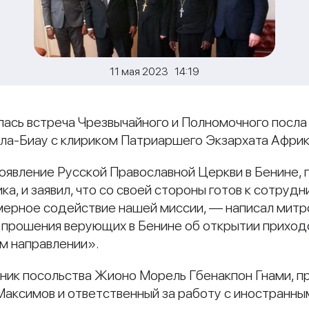
11 мая 2023 14:19
ялась встреча Чрезвычайного и Полномочного посла
а-Биау с клириком Патриаршего Экзархата Афри
оявление Русской Православной Церкви в Бенине, 
ка, и заявил, что со своей стороны готов к сотру
мерное содействие нашей миссии, — написал митр
 прошения верующих в Бенине об открытии приход
ом направлении».
етник посольства Жионо Морель Гбенакпон Гнами, 
Максимов и ответственный за работу с иностранн