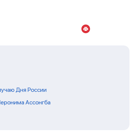
лучаю Дня России
Иеронима Ассонгба