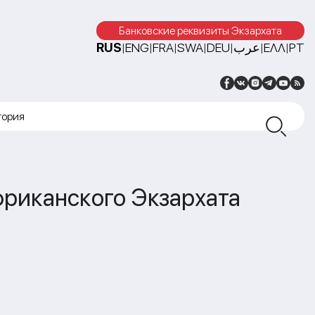
Банковские реквизиты Экзархата
RUS
ENG
FRA
SWA
DEU
عرب
ΕΛΛ
PT
|
|
|
|
|
|
|
тория
фриканского Экзархата