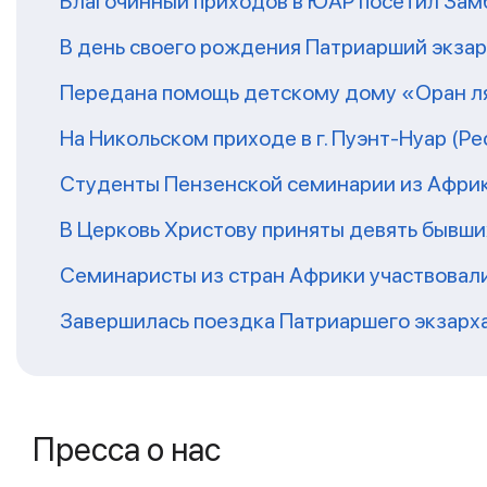
Благочинный приходов в ЮАР посетил За
В день своего рождения Патриарший экза
Передана помощь детскому дому «Оран ля
На Никольском приходе в г. Пуэнт-Нуар (Р
Студенты Пензенской семинарии из Афри
В Церковь Христову приняты девять бывш
Семинаристы из стран Африки участвовали
Завершилась поездка Патриаршего экзарх
Пресса о нас