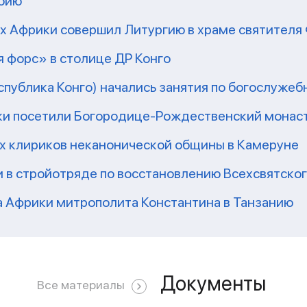
мбию
рх Африки совершил Литургию в храме святител
 форс» в столице ДР Конго
еспублика Конго) начались занятия по богослужеб
ки посетили Богородице-Рождественский монаст
их клириков неканонической общины в Камеруне
 в стройотряде по восстановлению Всехсвятско
а Африки митрополита Константина в Танзанию
Документы
Все материалы