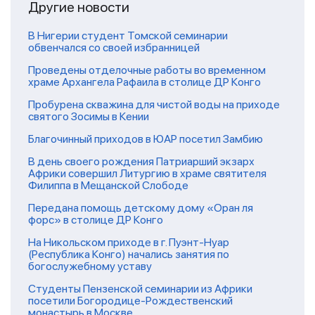
Другие новости
В Нигерии студент Томской семинарии
обвенчался со своей избранницей
Проведены отделочные работы во временном
храме Архангела Рафаила в столице ДР Конго
Пробурена скважина для чистой воды на приходе
святого Зосимы в Кении
Благочинный приходов в ЮАР посетил Замбию
В день своего рождения Патриарший экзарх
Африки совершил Литургию в храме святителя
Филиппа в Мещанской Слободе
Передана помощь детскому дому «Оран ля
форс» в столице ДР Конго
На Никольском приходе в г. Пуэнт-Нуар
(Республика Конго) начались занятия по
богослужебному уставу
Студенты Пензенской семинарии из Африки
посетили Богородице-Рождественский
монастырь в Москве