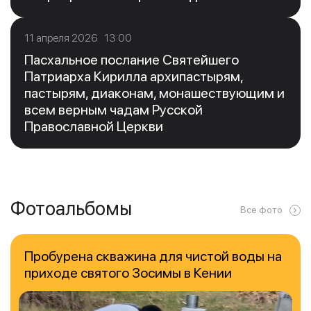
11 апреля 2026 13:00
Пасхальное послание Святейшего
Патриарха Кирилла архипастырям,
пастырям, диаконам, монашествующим и
всем верным чадам Русской
Православной Церкви
Фотоальбомы
Все фото
Пробурена скважина для чистой воды на
приходе святого Зосимы в Кении