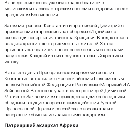
В завершение богослужения экзарх обратился к
молившимся с архипастырским словом и поздравил всех с
праздником Богоявления.
Затем митрополит Константин и протоиерей Димитрий с
прихожанами отправились на побережье Индийского
океана для совершения таинства Крещения. В водах океана
владыка крестил шестерых местных жителей. Затем
архипастырь обратился к новопросвещенным со словами
напутствия. Каждый из них получил нательный крестик и
иконку.
В этот же день в Преображенском храме митрополит
Константин встретился с Чрезвычайным и Полномочным
послом Российской Федерации в Республике Маврикий И.А.
Зейналовой. Во встрече участвовал протоиерей Димитрий
Матиенко. За чаепитием в приходском доме собеседники
обсудили текущие вопросы взаимодействия Русской
Православной Церкви и российского посольства и в
завершение обменялись памятными подарками.
Патриарший экзархат Африки