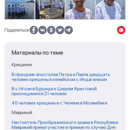
Поделиться:
Материалы по теме
Крещение
В праздник апостолов Петра и Павла двадцать
человек крещены в кенийском с. Индагаласия
В с. Нгози в Бурунди к Церкви Христовой
присоединился 21 человек
45 человек крещены в с. Чилема в Мозамбике
Маврикий
Настоятель Преображенского храма в Республике
Маврикий принял участие в приеме по случаю Дня