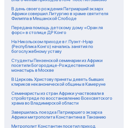
В день своего рождения Патриарший экзарх
Африки совершил Литургию в храме святителя
Филиппа в Мещанской Слободе
Передана помощь детскому дому «Оран ля
форс» в столице ДР Конго
На Никольском приходе в г. Пуэнт-Нуар
(Республика Конго) начались занятия по
богослужебному уставу
Студенты Пензенской семинарии из Африки
посетили Богородице-Рождественский
монастырь в Москве
В Церковь Христову приняты девять бывших
клириков неканонической общины в Камеруне
Семинаристы из стран Африки участвовали в
стройотряде по восстановлению Всехсвятского
храма во Владимирской области
Завершилась поездка Патриаршего экзарха
Африки митрополита Константина в Танзанию
Митрополит Константин посетил приход