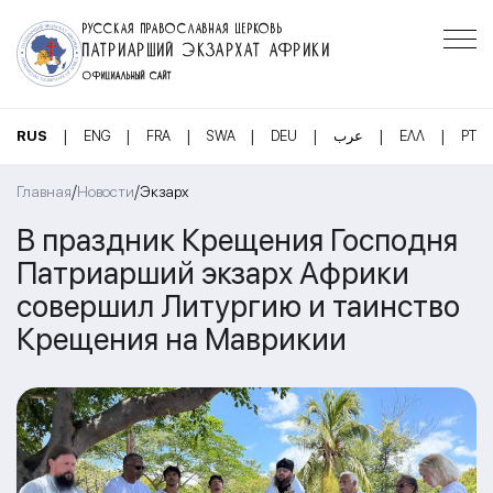
РУССКАЯ ПРАВОСЛАВНАЯ ЦЕРКОВЬ
ПАТРИАРШИЙ ЭКЗАРХАТ АФРИКИ
ОФИЦИАЛЬНЫЙ САЙТ
|
|
|
|
|
|
|
RUS
ENG
FRA
SWA
DEU
عرب
ΕΛΛ
PT
/
/
Главная
Новости
Экзарх
В праздник Крещения Господня
Патриарший экзарх Африки
совершил Литургию и таинство
Крещения на Маврикии