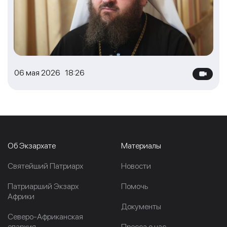
06 мая 2026 18:26
Об Экзархате
Материалы
Cвятейший Патриарх
Новости
Патриарший Экзарх
Помочь
Африки
Документы
Северо-Африканская
епархия
Пресса о нас