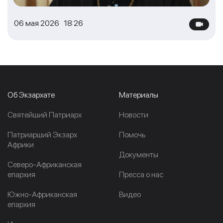
06 мая 2026 18:26
Об Экзархате
Материалы
Cвятейший Патриарх
Новости
Патриарший Экзарх
Помочь
Африки
Документы
Северо-Африканская
епархия
Пресса о нас
Южно-Африканская
Видео
епархия