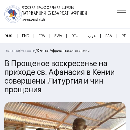
РУССКАЯ ПРАВОСЛАВНАЯ ЦЕРКОВЬ
ПАТРИАРШИЙ ЭКЗАРХАТ АФРИКИ
ОФИЦИАЛЬНЫЙ САЙТ
|
|
|
|
|
|
|
RUS
ENG
FRA
SWA
DEU
عرب
ΕΛΛ
PT
/
/
Главная
Новости
Южно-Африканская епархия
В Прощеное воскресенье на
приходе св. Афанасия в Кении
совершены Литургия и чин
прощения