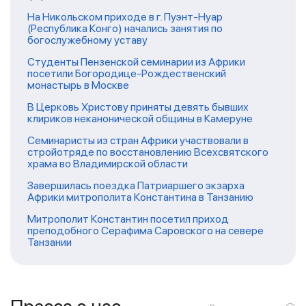
На Никольском приходе в г. Пуэнт-Нуар
(Республика Конго) начались занятия по
богослужебному уставу
Студенты Пензенской семинарии из Африки
посетили Богородице-Рождественский
монастырь в Москве
В Церковь Христову приняты девять бывших
клириков неканонической общины в Камеруне
Семинаристы из стран Африки участвовали в
стройотряде по восстановлению Всехсвятского
храма во Владимирской области
Завершилась поездка Патриаршего экзарха
Африки митрополита Константина в Танзанию
Митрополит Константин посетил приход
преподобного Серафима Саровского на севере
Танзании