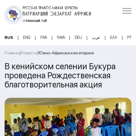
РУССКАЯ ПРАВОСЛАВНАЯ ЦЕРКОВЬ
ПАТРИАРШИЙ ЭКЗАРХАТ АФРИКИ
ОФИЦИАЛЬНЫЙ САЙТ
|
|
|
|
|
|
|
RUS
ENG
FRA
SWA
DEU
عرب
ΕΛΛ
PT
/
/
Главная
Новости
Южно-Африканская епархия
В кенийском селении Букура
проведена Рождественская
благотворительная акция