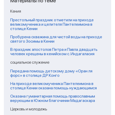
Материалы по теме
Кения
Престольный праздник отметили на приходе
великомученика и целителя Пантелеимона в
столице Кении
Пробурена скважина для чистой воды на приходе
святого Зосимы в Кении
В праздник апостолов Петра и Павла двадцать
человек крещены в кенийском с. Индагаласия
социальное служение
Передана помощь детскому дому «Оран ля
форс» в столице ДР Конго
На приходе великомученика Пантелеимона в
столице Кении оказана помощь нуждающимся
Оказана гуманитарная помощь православным
верующим в Южном благочинии Мадагаскара
Церковь и молодежь