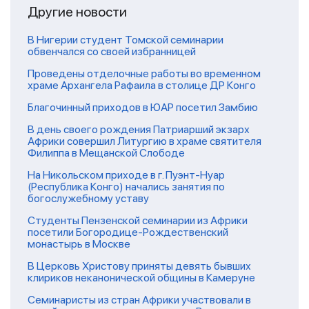
Другие новости
В Нигерии студент Томской семинарии
обвенчался со своей избранницей
Проведены отделочные работы во временном
храме Архангела Рафаила в столице ДР Конго
Благочинный приходов в ЮАР посетил Замбию
В день своего рождения Патриарший экзарх
Африки совершил Литургию в храме святителя
Филиппа в Мещанской Слободе
На Никольском приходе в г. Пуэнт-Нуар
(Республика Конго) начались занятия по
богослужебному уставу
Студенты Пензенской семинарии из Африки
посетили Богородице-Рождественский
монастырь в Москве
В Церковь Христову приняты девять бывших
клириков неканонической общины в Камеруне
Семинаристы из стран Африки участвовали в