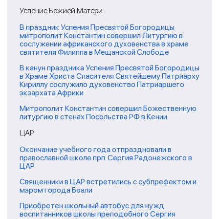
Успение Божией Матери
В праздник Успения Пресвятой Богородицы
митрополит Константин совершил Литургию в
сослужении африканского духовенства в храме
святителя Филиппа в Мещанской Слободе
В канун праздника Успения Пресвятой Богородицы
в Храме Христа Спасителя Святейшему Патриарху
Кириллу сослужило духовенство Патриаршего
экзархата Африки
Митрополит Константин совершил Божественную
литургию в стенах Посольства РФ в Кении
ЦАР
Окончание учебного года отпраздновали в
православной школе прп. Сергия Радонежского в
ЦАР
Священники в ЦАР встретились с субпрефектом и
мэром города Боали
Приобретен школьный автобус для нужд
воспитанников школы преподобного Сергия