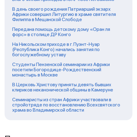
В день своего рождения Патриарший экзарх
Африки совершил Литургию в храме святителя
Филиппа в Мещанской Слободе
Передана помощь детскому дому «Оран ля
форс» в столице ДР Конго
На Никольском приходе в г. Пуэнт-Нуар
(Республика Конго) начались занятия по
богослужебному уставу
Студенты Пензенской семинарии из Африки
посетили Богородице-Рождественский
монастырь в Москве
В Церковь Христову приняты девять бывших
клириков неканонической общины в Камеруне
Семинаристы из стран Африки участвовали в
стройотряде по восстановлению Всехсвятского
храма во Владимирской области