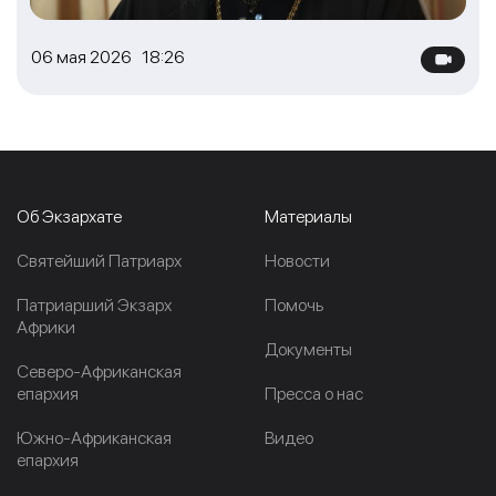
06 мая 2026 18:26
Об Экзархате
Материалы
Cвятейший Патриарх
Новости
Патриарший Экзарх
Помочь
Африки
Документы
Северо-Африканская
епархия
Пресса о нас
Южно-Африканская
Видео
епархия