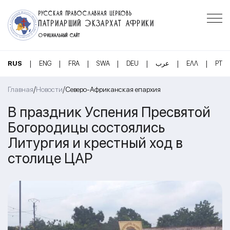
РУССКАЯ ПРАВОСЛАВНАЯ ЦЕРКОВЬ
ПАТРИАРШИЙ ЭКЗАРХАТ АФРИКИ
ОФИЦИАЛЬНЫЙ САЙТ
|
|
|
|
|
|
|
RUS
ENG
FRA
SWA
DEU
عرب
ΕΛΛ
PT
/
/
Главная
Новости
Северо-Африканская епархия
В праздник Успения Пресвятой
Богородицы состоялись
Литургия и крестный ход в
столице ЦАР