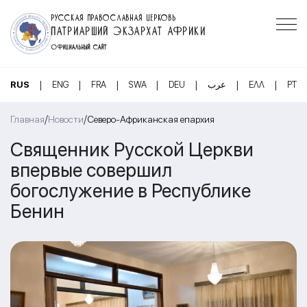
РУССКАЯ ПРАВОСЛАВНАЯ ЦЕРКОВЬ
ПАТРИАРШИЙ ЭКЗАРХАТ АФРИКИ
ОФИЦИАЛЬНЫЙ САЙТ
|
|
|
|
|
|
|
RUS
ENG
FRA
SWA
DEU
عرب
ΕΛΛ
PT
/
/
Главная
Новости
Северо-Африканская епархия
Священник Русской Церкви
впервые совершил
богослужение в Республике
Бенин