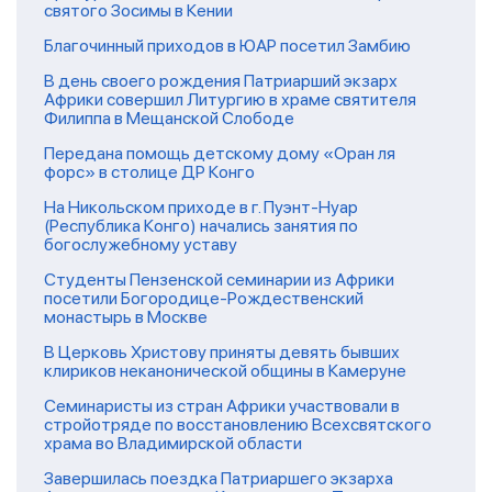
святого Зосимы в Кении
Благочинный приходов в ЮАР посетил Замбию
В день своего рождения Патриарший экзарх
Африки совершил Литургию в храме святителя
Филиппа в Мещанской Слободе
Передана помощь детскому дому «Оран ля
форс» в столице ДР Конго
На Никольском приходе в г. Пуэнт-Нуар
(Республика Конго) начались занятия по
богослужебному уставу
Студенты Пензенской семинарии из Африки
посетили Богородице-Рождественский
монастырь в Москве
В Церковь Христову приняты девять бывших
клириков неканонической общины в Камеруне
Семинаристы из стран Африки участвовали в
стройотряде по восстановлению Всехсвятского
храма во Владимирской области
Завершилась поездка Патриаршего экзарха