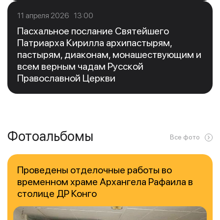
11 апреля 2026 13:00
Пасхальное послание Святейшего
Патриарха Кирилла архипастырям,
пастырям, диаконам, монашествующим и
всем верным чадам Русской
Православной Церкви
Фотоальбомы
Все фото
Проведены отделочные работы во
временном храме Архангела Рафаила в
столице ДР Конго