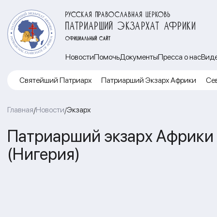
РУССКАЯ ПРАВОСЛАВНАЯ ЦЕРКОВЬ
ПАТРИАРШИЙ ЭКЗАРХАТ АФРИКИ
ОФИЦИАЛЬНЫЙ САЙТ
Новости
Помочь
Документы
Пресса о нас
Вид
Cвятейший Патриарх
Патриарший Экзарх Африки
Се
Главная
Новости
Экзарх
/
/
Патриарший экзарх Африки с
(Нигерия)