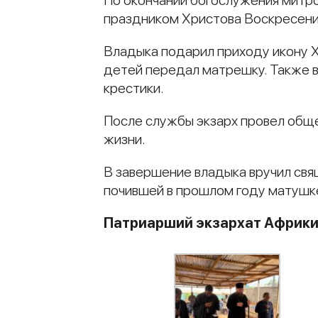
По окончании богослужения митро
праздником Христова Воскресени
Владыка подарил приходу икону Х
детей передал матрешку. Также в
крестики.
После службы экзарх провел общ
жизни.
В завершение владыка вручил св
почившей в прошлом году матушк
Патриарший экзархат Африк