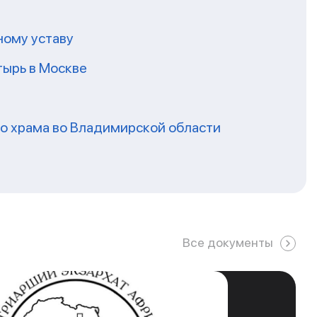
ному уставу
ырь в Москве
го храма во Владимирской области
Все документы