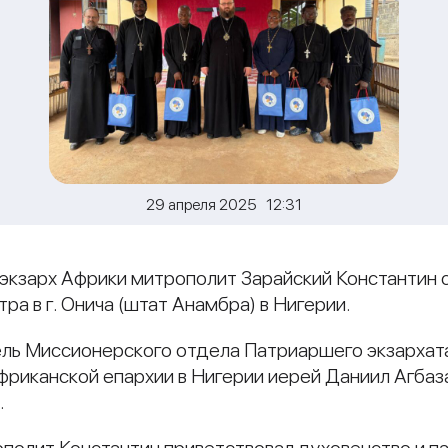
29 апреля 2025 12:31
 экзарх Африки митрополит Зарайский Константи
ра в г. Онича (штат Анамбра) в Нигерии.
ь Миссионерского отдела Патриаршего экзархата
риканской епархии в Нигерии иерей Даниил Агбаз
.