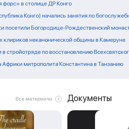
 форс» в столице ДР Конго
еспублика Конго) начались занятия по богослужеб
ки посетили Богородице-Рождественский монаст
их клириков неканонической общины в Камеруне
 в стройотряде по восстановлению Всехсвятско
а Африки митрополита Константина в Танзанию
Документы
Все материалы