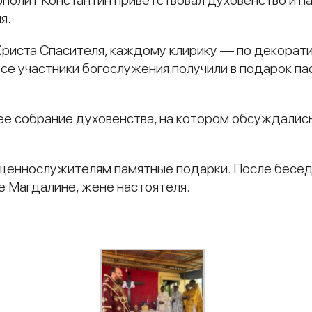
полит Константин приветствовал духовенство и пас
я.
риста Спасителя, каждому клирику — по декоратив
се участники богослужения получили в подарок па
ее собрание духовенства, на котором обсуждалис
ященнослужителям памятные подарки. После бесед
е Магдалине, жене настоятеля.
и