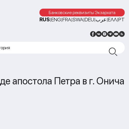
Банковские реквизиты Экзархата
RUS
ENG
FRA
SWA
DEU
عرب
ΕΛΛ
PT
|
|
|
|
|
|
|
тория
 апостола Петра в г. Онича