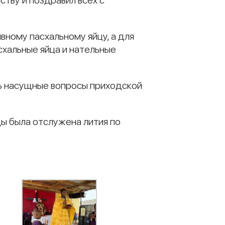
тву и поздравил всех с
ному пасхальному яйцу, а для
схальные яйца и нательные
ь насущные вопросы приходской
ы была отслужена лития по