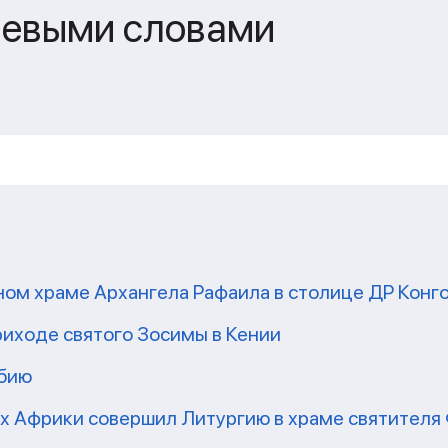
чевыми словами
ом храме Архангела Рафаила в столице ДР Конг
риходе святого Зосимы в Кении
мбию
рх Африки совершил Литургию в храме святител