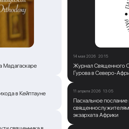
14 мая 2026 20:15
на Мадагаскаре
Журнал Священного С
Гурова в Северо-Афр
11 апреля 2026 13:05
ихода в Кейптауне
Пасхальное послание
священнослужителям
экзархата Африки
ути священника в