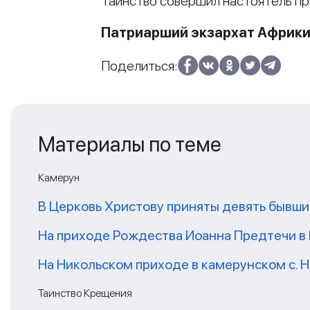
Таинство совершил настоятель п
Патриарший экзархат Африк
Поделиться:
Материалы по теме
Камерун
В Церковь Христову приняты девять бывш
На приходе Рождества Иоанна Предтечи в
На Никольском приходе в камерунском с. 
Таинство Крещения