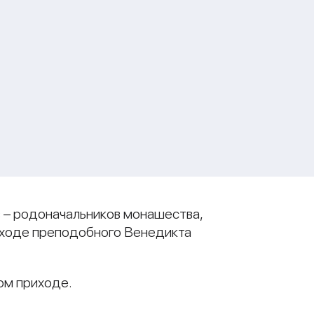
в – родоначальников монашества,
риходе преподобного Венедикта
ом приходе.