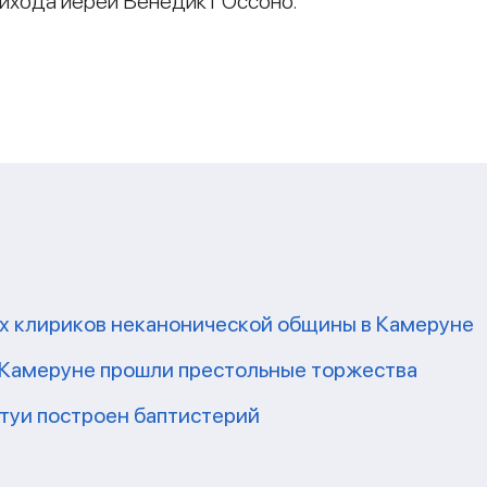
рихода иерей Венедикт Оссоно.
и
их клириков неканонической общины в Камеруне
 Камеруне прошли престольные торжества
Нтуи построен баптистерий