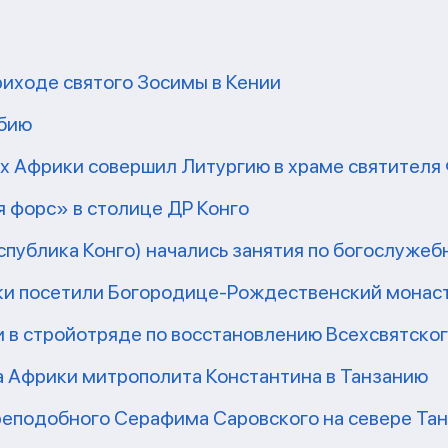
риходе святого Зосимы в Кении
мбию
рх Африки совершил Литургию в храме святител
 форс» в столице ДР Конго
еспублика Конго) начались занятия по богослужеб
ки посетили Богородице-Рождественский монаст
 в стройотряде по восстановлению Всехсвятско
а Африки митрополита Константина в Танзанию
реподобного Серафима Саровского на севере Та