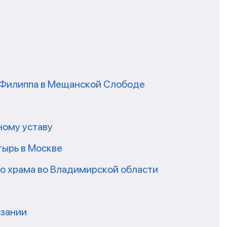
я Филиппа в Мещанской Слободе
ному уставу
ырь в Москве
го храма во Владимирской области
нзании