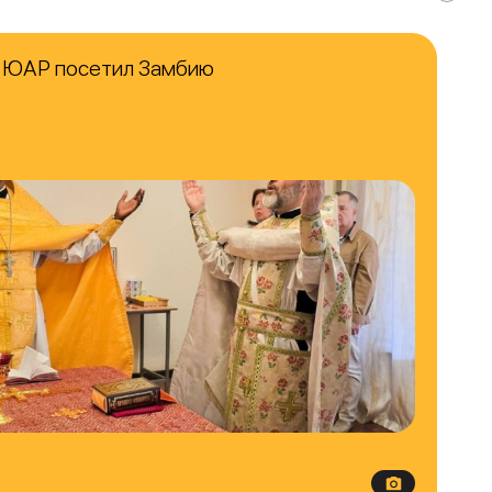
в ЮАР посетил Замбию