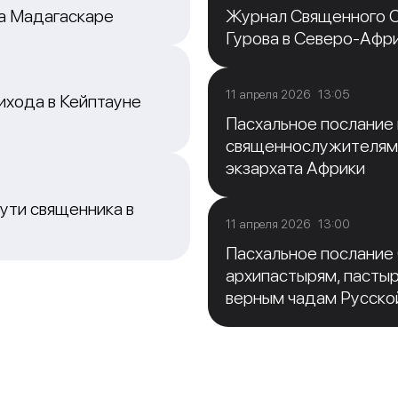
на Мадагаскаре
Журнал Священного С
Гурова в Северо-Афр
11 апреля 2026 13:05
ихода в Кейптауне
Пасхальное послание
священнослужителям
экзархата Африки
ути священника в
11 апреля 2026 13:00
Пасхальное послание
архипастырям, пасты
верным чадам Русско