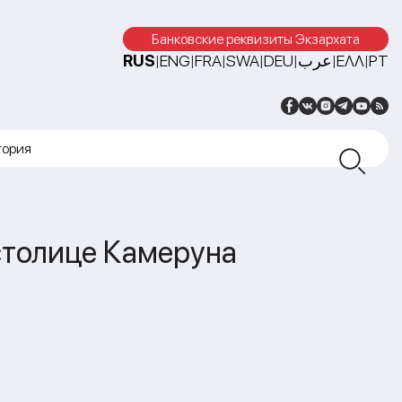
Банковские реквизиты Экзархата
RUS
ENG
FRA
SWA
DEU
عرب
ΕΛΛ
PT
|
|
|
|
|
|
|
тория
 столице Камеруна