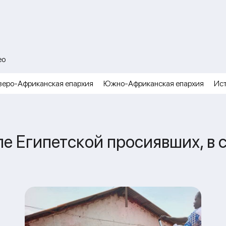
ео
веро-Африканская епархия
Южно-Африканская епархия
Ис
мле Египетской просиявших, в