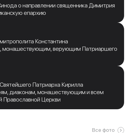
инода о направлении священника Димитрия
иканскую епархию
 митрополита Константина
, монашествующим, верующим Патриаршего
 Святейшего Патриарха Кирилла
рям, диаконам, монашествующим и всем
й Православной Церкви
Все фото