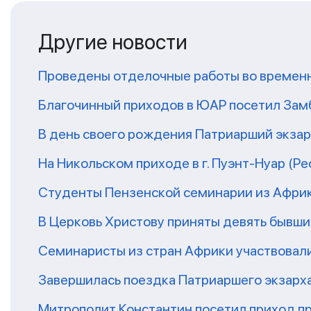
Другие новости
Проведены отделочные работы во временн
Благочинный приходов в ЮАР посетил За
В день своего рождения Патриарший экза
На Никольском приходе в г. Пуэнт-Нуар (Р
Студенты Пензенской семинарии из Афри
В Церковь Христову приняты девять бывш
Семинаристы из стран Африки участвовали
Завершилась поездка Патриаршего экзарх
Митрополит Константин посетил приход п