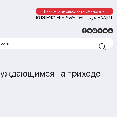
Банковские реквизиты Экзархата
RUS
ENG
FRA
SWA
DEU
عرب
ΕΛΛ
PT
|
|
|
|
|
|
|
тория
нуждающимся на приходе