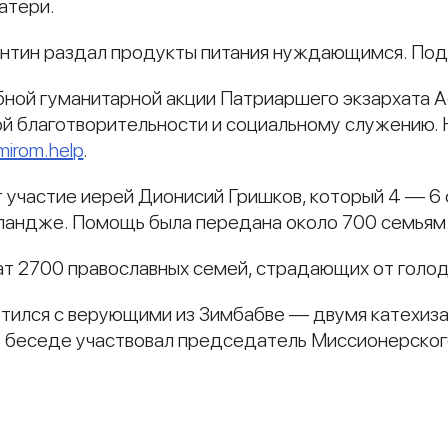
атери.
нтин раздал продукты питания нуждающимся. Под
бной гуманитарной акции Патриаршего экзархата 
ой благотворительности и социальному служению.
mirom.help
.
 участие иерей Дионисий Гришков, который 4 — 6 
уландже. Помощь была передана около 700 семьям
т 2700 православных семей, страдающих от голод
етился с верующими из Зимбабве — двумя катехиз
 В беседе участвовал председатель Миссионерско
и