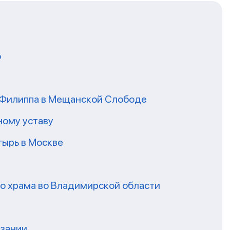
о
я Филиппа в Мещанской Слободе
ному уставу
ырь в Москве
го храма во Владимирской области
нзании