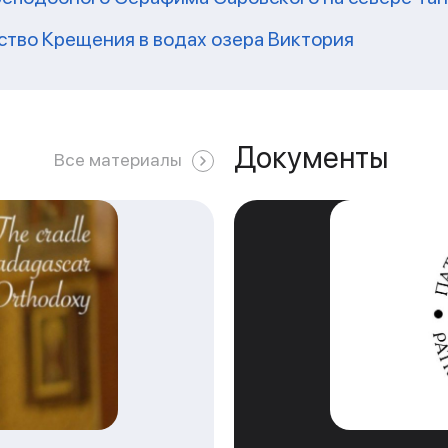
ство Крещения в водах озера Виктория
Документы
Все материалы