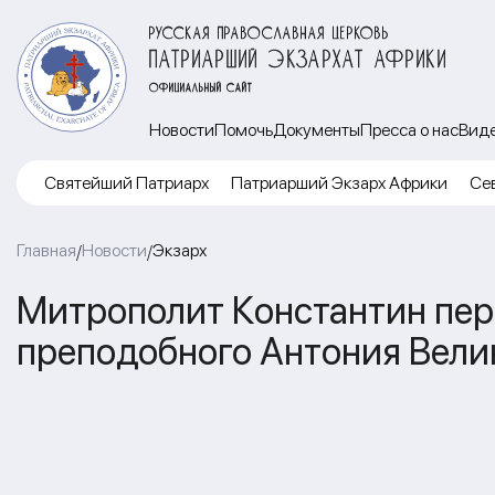
РУССКАЯ ПРАВОСЛАВНАЯ ЦЕРКОВЬ
ПАТРИАРШИЙ ЭКЗАРХАТ АФРИКИ
ОФИЦИАЛЬНЫЙ САЙТ
Новости
Помочь
Документы
Пресса о нас
Вид
Cвятейший Патриарх
Патриарший Экзарх Африки
Се
Главная
Новости
Экзарх
/
/
Митрополит Константин пе
преподобного Антония Вели