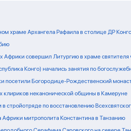
ом храме Архангела Рафаила в столице ДР Конг
мбию
рх Африки совершил Литургию в храме святител
еспублика Конго) начались занятия по богослужеб
ки посетили Богородице-Рождественский монаст
их клириков неканонической общины в Камеруне
 в стройотряде по восстановлению Всехсвятско
а Африки митрополита Константина в Танзанию
реподобного Серафима Саровского на севере Та