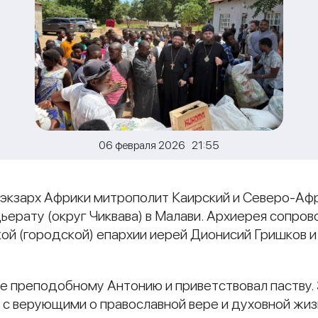
06 февраля 2026 21:55
 экзарх Африки митрополит Каирский и Северо-Аф
ьерату (округ Чиквава) в Малави. Архиерея сопр
й (городской) епархии иерей Дионисий Гришков и
ие преподобному Антонию и приветствовал паству.
с верующими о православной вере и духовной жиз