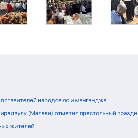
редставителей народов яо и манганджа
 Чирадзулу (Малави) отметил престольный праздн
тных жителей