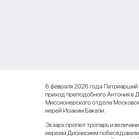
6 февраля 2026 года Патриарший
приход преподобного Антония в Д
Миссионерского отдела Московско
иерей Иоаким Бакали.
Экзарх пропел тропарь и величан
иереем Дионисием побеседовали 