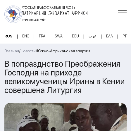
РУССКАЯ ПРАВОСЛАВНАЯ ЦЕРКОВЬ
ПАТРИАРШИЙ ЭКЗАРХАТ АФРИКИ
ОФИЦИАЛЬНЫЙ САЙТ
|
|
|
|
|
|
|
RUS
ENG
FRA
SWA
DEU
عرب
ΕΛΛ
PT
/
/
Главная
Новости
Южно-Африканская епархия
В попразднство Преображения
Господня на приходе
великомученицы Ирины в Кении
совершена Литургия