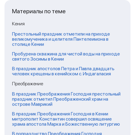
Материалы по теме
Кения
Престольный праздник отметили на приходе
великомученика и целителя Пантелеимона в
столице Кении
Пробурена скважина для чистой воды на приходе
святого Зосимы в Кении
В праздник апостолов Петра и Павла двадцать
человек крещены в кенийском с. Индагаласия
Преображение
В праздник Преображения Господня престольный
праздник отметил Преображенский храм на
острове Маврикий
В праздник Преображения Господня в Кении
митрополит Константин совершил освящение
храма апостола Марка и Божественную литургию
В попразднство Преображения Господня