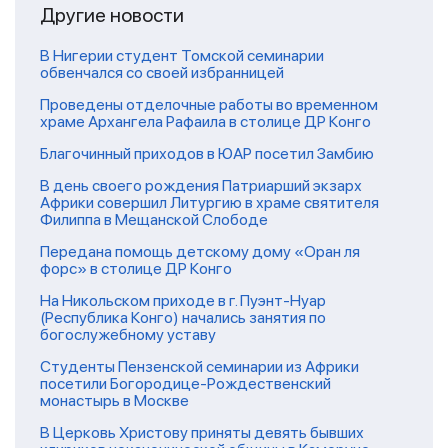
Другие новости
В Нигерии студент Томской семинарии
обвенчался со своей избранницей
Проведены отделочные работы во временном
храме Архангела Рафаила в столице ДР Конго
Благочинный приходов в ЮАР посетил Замбию
В день своего рождения Патриарший экзарх
Африки совершил Литургию в храме святителя
Филиппа в Мещанской Слободе
Передана помощь детскому дому «Оран ля
форс» в столице ДР Конго
На Никольском приходе в г. Пуэнт-Нуар
(Республика Конго) начались занятия по
богослужебному уставу
Студенты Пензенской семинарии из Африки
посетили Богородице-Рождественский
монастырь в Москве
В Церковь Христову приняты девять бывших