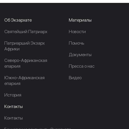
Об Экзархате
Материалы
Cвятейший Патриарх
Новости
Патриарший Экзарх
Помочь
Африки
Документы
Северо-Африканская
епархия
Пресса о нас
Южно-Африканская
Видео
епархия
История
Контакты
Контакты