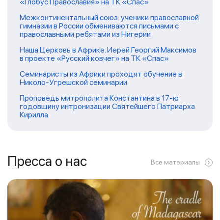
«Глобус Православия» на ТК «Спас»
Межконтинентальный союз: ученики православной
гимназии в России обмениваются письмами с
православными ребятами из Нигерии
Наша Церковь в Африке. Иерей Георгий Максимов
в проекте «Русский ковчег» на ТК «Спас»
Семинаристы из Африки проходят обучение в
Николо-Угрешской семинарии
Проповедь митрополита Константина в 17-ю
годовщину интронизации Святейшего Патриарха
Кирилла
Пресса о нас
Все материалы