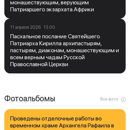
монашествующим, верующим
Патриаршего экзархата Африки
11 апреля 2026 13:00
Пасхальное послание Святейшего
Патриарха Кирилла архипастырям,
пастырям, диаконам, монашествующим и
всем верным чадам Русской
Православной Церкви
Фотоальбомы
Все фото
Проведены отделочные работы во
временном храме Архангела Рафаила в