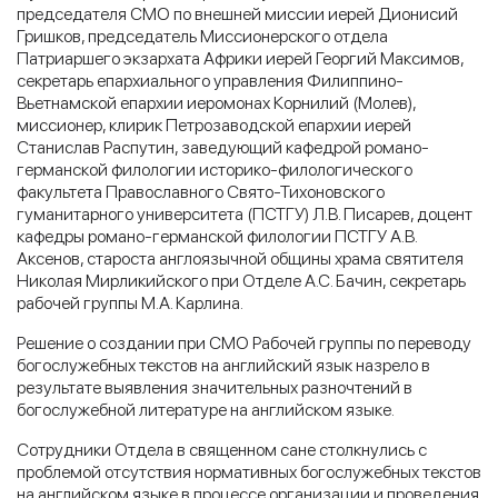
председателя СМО по внешней миссии иерей Дионисий
Гришков, председатель Миссионерского отдела
Патриаршего экзархата Африки иерей Георгий Максимов,
секретарь епархиального управления Филиппино-
Вьетнамской епархии иеромонах Корнилий (Молев),
миссионер, клирик Петрозаводской епархии иерей
Станислав Распутин, заведующий кафедрой романо-
германской филологии историко-филологического
факультета Православного Свято-Тихоновского
гуманитарного университета (ПСТГУ) Л.В. Писарев, доцент
кафедры романо-германской филологии ПСТГУ А.В.
Аксенов, староста англоязычной общины храма святителя
Николая Мирликийского при Отделе А.С. Бачин, секретарь
рабочей группы М.А. Карлина.
Решение о создании при СМО Рабочей группы по переводу
богослужебных текстов на английский язык назрело в
результате выявления значительных разночтений в
богослужебной литературе на английском языке.
Сотрудники Отдела в священном сане столкнулись с
проблемой отсутствия нормативных богослужебных текстов
на английском языке в процессе организации и проведения