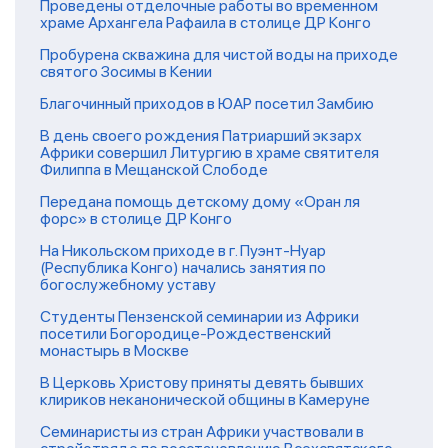
Проведены отделочные работы во временном
храме Архангела Рафаила в столице ДР Конго
Пробурена скважина для чистой воды на приходе
святого Зосимы в Кении
Благочинный приходов в ЮАР посетил Замбию
В день своего рождения Патриарший экзарх
Африки совершил Литургию в храме святителя
Филиппа в Мещанской Слободе
Передана помощь детскому дому «Оран ля
форс» в столице ДР Конго
На Никольском приходе в г. Пуэнт-Нуар
(Республика Конго) начались занятия по
богослужебному уставу
Студенты Пензенской семинарии из Африки
посетили Богородице-Рождественский
монастырь в Москве
В Церковь Христову приняты девять бывших
клириков неканонической общины в Камеруне
Семинаристы из стран Африки участвовали в