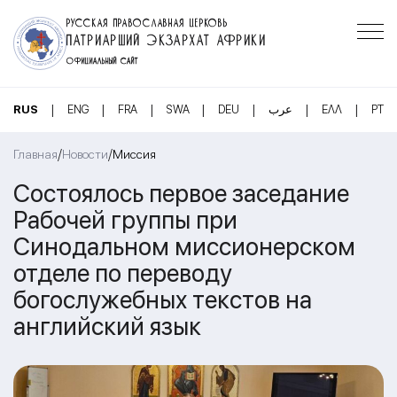
РУССКАЯ ПРАВОСЛАВНАЯ ЦЕРКОВЬ
ПАТРИАРШИЙ ЭКЗАРХАТ АФРИКИ
ОФИЦИАЛЬНЫЙ САЙТ
|
|
|
|
|
|
|
RUS
ENG
FRA
SWA
DEU
عرب
ΕΛΛ
PT
/
/
Главная
Новости
Миссия
Состоялось первое заседание
Рабочей группы при
Синодальном миссионерском
отделе по переводу
богослужебных текстов на
английский язык