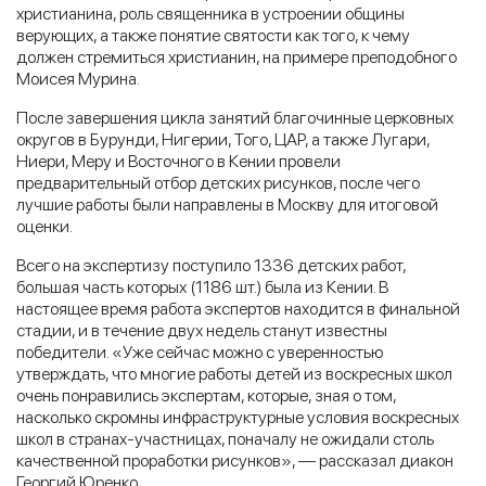
христианина, роль священника в устроении общины
верующих, а также понятие святости как того, к чему
должен стремиться христианин, на примере преподобного
Моисея Мурина.
После завершения цикла занятий благочинные церковных
округов в Бурунди, Нигерии, Того, ЦАР, а также Лугари,
Ниери, Меру и Восточного в Кении провели
предварительный отбор детских рисунков, после чего
лучшие работы были направлены в Москву для итоговой
оценки.
Всего на экспертизу поступило 1336 детских работ,
большая часть которых (1186 шт.) была из Кении. В
настоящее время работа экспертов находится в финальной
стадии, и в течение двух недель станут известны
победители. «Уже сейчас можно с уверенностью
утверждать, что многие работы детей из воскресных школ
очень понравились экспертам, которые, зная о том,
насколько скромны инфраструктурные условия воскресных
школ в странах-участницах, поначалу не ожидали столь
качественной проработки рисунков», — рассказал диакон
Георгий Юренко.