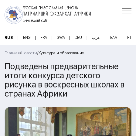
РУССКАЯ ПРАВОСЛАВНАЯ ЦЕРКОВЬ
ПАТРИАРШИЙ ЭКЗАРХАТ АФРИКИ
ОФИЦИАЛЬНЫЙ САЙТ
|
|
|
|
|
|
|
RUS
ENG
FRA
SWA
DEU
عرب
ΕΛΛ
PT
/
/
Главная
Новости
Культура и образование
Подведены предварительные
итоги конкурса детского
рисунка в воскресных школах в
странах Африки