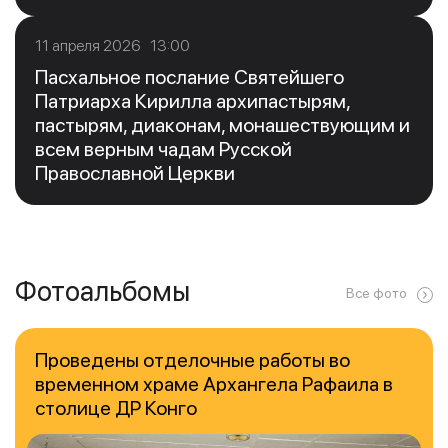
11 апреля 2026 13:00
Пасхальное послание Святейшего
Патриарха Кирилла архипастырям,
пастырям, диаконам, монашествующим и
всем верным чадам Русской
Православной Церкви
Фотоальбомы
Все фото
Проведены отделочные работы во
временном храме Архангела Рафаила в
столице ДР Конго