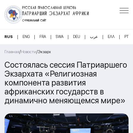
РУССКАЯ ПРАВОСЛАВНАЯ ЦЕРКОВЬ
ПАТРИАРШИЙ ЭКЗАРХАТ АФРИКИ
ОФИЦИАЛЬНЫЙ САЙТ
|
|
|
|
|
|
|
RUS
ENG
FRA
SWA
DEU
عرب
ΕΛΛ
PT
/
/
Главная
Новости
Экзарх
Состоялась сессия Патриаршего
Экзархата «Религиозная
компонента развития
африканских государств в
динамично меняющемся мире»