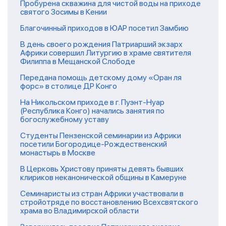
Пробурена скважина для чистой воды на приходе
святого Зосимы в Кении
Благочинный приходов в ЮАР посетил Замбию
В день своего рождения Патриарший экзарх
Африки совершил Литургию в храме святителя
Филиппа в Мещанской Слободе
Передана помощь детскому дому «Оран ля
форс» в столице ДР Конго
На Никольском приходе в г. Пуэнт-Нуар
(Республика Конго) начались занятия по
богослужебному уставу
Студенты Пензенской семинарии из Африки
посетили Богородице-Рождественский
монастырь в Москве
В Церковь Христову приняты девять бывших
клириков неканонической общины в Камеруне
Семинаристы из стран Африки участвовали в
стройотряде по восстановлению Всехсвятского
храма во Владимирской области