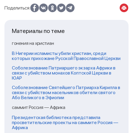
Поделиться:
Материалы по теме
гонения на христиан
В Нигерии исламисты убили христиан, среди
которых прихожане Русской Православной Церкви
Соболезнование Патриаршего экзарха Африки в
связи с убийством монахов Коптской Церкви в
ЮАР
Соболезнование Святейшего Патриарха Кирилла в
связи с убийством насельников обители святого
Або Великого в Эфиопии
саммит Россия — Африка
Президентская библиотека представила
просветительские проекты на саммите Россия —
Африка