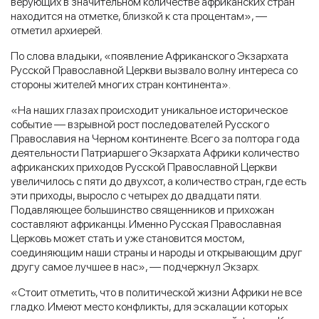
верующих в значительном количестве африканских стран
находится на отметке, близкой к ста процентам», —
отметил архиерей.
По слова владыки, «появление Африканского Экзархата
Русской Православной Церкви вызвало волну интереса со
стороны жителей многих стран континента».
«На наших глазах происходит уникальное историческое
событие — взрывной рост последователей Русского
Православия на Черном континенте. Всего за полтора года
деятельности Патриаршего Экзархата Африки количество
африканских приходов Русской Православной Церкви
увеличилось с пяти до двухсот, а количество стран, где есть
эти приходы, выросло с четырех до двадцати пяти.
Подавляющее большинство священников и прихожан
составляют африканцы. Именно Русская Православная
Церковь может стать и уже становится мостом,
соединяющим наши страны и народы и открывающим друг
другу самое лучшее в нас», — подчеркнул Экзарх.
«Стоит отметить, что в политической жизни Африки не все
гладко. Имеют место конфликты, для эскалации которых