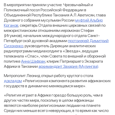
В мероприятии приняли участие: Чрезвычайный и
Полномочный посол Российской Федерации в
Объединенной Республике Танзания А.Л. Аветисян; глава
Духовного собрания мусульман России
муфтий Альбир
Крганов
; секретарь Отдела внешних церковных связей по
межхристианским отношениям иеромонах Стефан
(Игумнов); начальник международного отдела Санкт-
Петербургской духовной академии
протоиерей Димитрий
Сизоненко
; руководитель Дирекции аналитических
радиопрограмм медиахолдинга «Звезда», ведущая
телеканала «Спас», член Совета по внешней и оборонной
политике
Анна Шафран
; клирик Патриаршего Экзархата
Африки в Танзании
архимандрит Захария (Мулингва)
.
Митрополит Леонид открыл работу круглого стола
докладом
«Религиозная компонента развития африканских
государств в динамично меняющемся мире».
«Религия играет в Африке гораздо большую роль, чем в
других частях мира, поскольку в целом африканцы
являются наиболее религиозными людьми на планете.
Среди них меньше всего неверующих, в то время как число