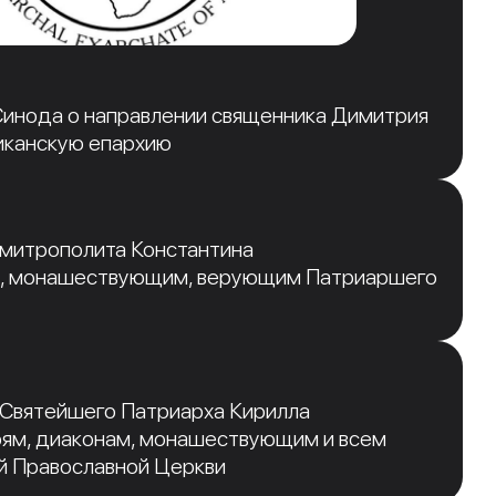
инода о направлении священника Димитрия
иканскую епархию
 митрополита Константина
, монашествующим, верующим Патриаршего
 Святейшего Патриарха Кирилла
рям, диаконам, монашествующим и всем
й Православной Церкви