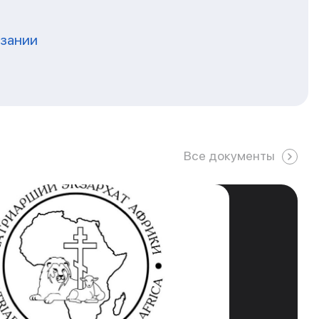
нзании
Все документы