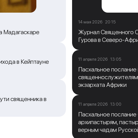
14 мая 2026 20:15
на Мадагаскаре
Журнал Священного С
Гурова в Северо-Афр
11 апреля 2026 13:05
ихода в Кейптауне
Пасхальное послание
священнослужителям
экзархата Африки
ути священника в
11 апреля 2026 13:00
Пасхальное послание
архипастырям, пасты
верным чадам Русско