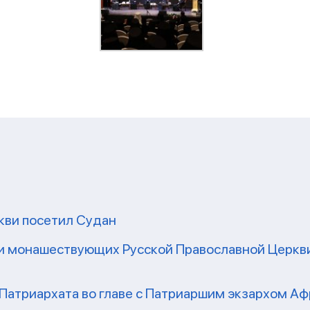
кви посетил Судан
и монашествующих Русской Православной Церкви
атриархата во главе с Патриаршим экзархом Аф