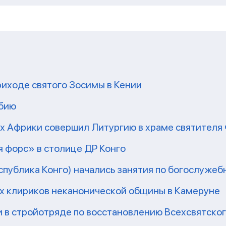
риходе святого Зосимы в Кении
мбию
рх Африки совершил Литургию в храме святител
 форс» в столице ДР Конго
еспублика Конго) начались занятия по богослужеб
их клириков неканонической общины в Камеруне
 в стройотряде по восстановлению Всехсвятско