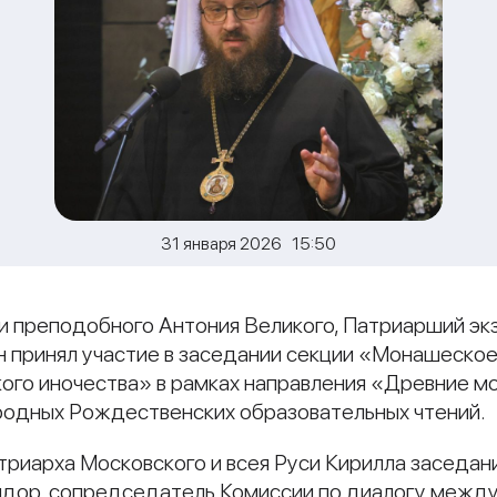
31 января 2026 15:50
яти преподобного Антония Великого, Патриарший э
 принял участие в заседании секции «Монашеское
кого иночества» в рамках направления «Древние м
одных Рождественских образовательных чтений.
риарха Московского и всея Руси Кирилла заседан
дор, сопредседатель Комиссии по диалогу между