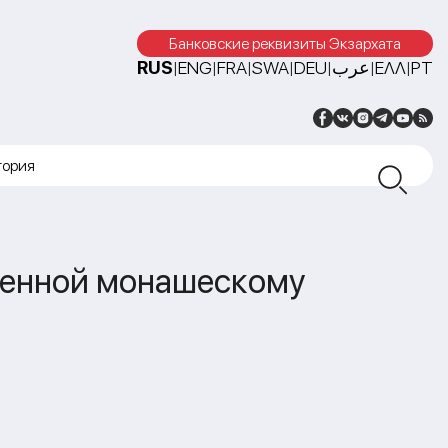
Банковские реквизиты Экзархата
RUS
ENG
FRA
SWA
DEU
عرب
ΕΛΛ
PT
|
|
|
|
|
|
|
тория
ященной монашескому