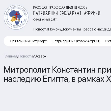
РУССКАЯ ПРАВОСЛАВНАЯ ЦЕРКОВЬ
ПАТРИАРШИЙ ЭКЗАРХАТ АФРИКИ
ОФИЦИАЛЬНЫЙ САЙТ
Новости
Помочь
Документы
Пресса о нас
Вид
Cвятейший Патриарх
Патриарший Экзарх Африки
Се
Главная
Новости
Экзарх
/
/
Митрополит Константин при
наследию Египта, в рамках 