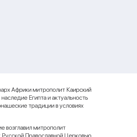
кзарх Африки митрополит Каирский
 наследие Египта и актуальность
онашеские традиции в условиях
ие возглавил митрополит
 Русской Православной Церковью