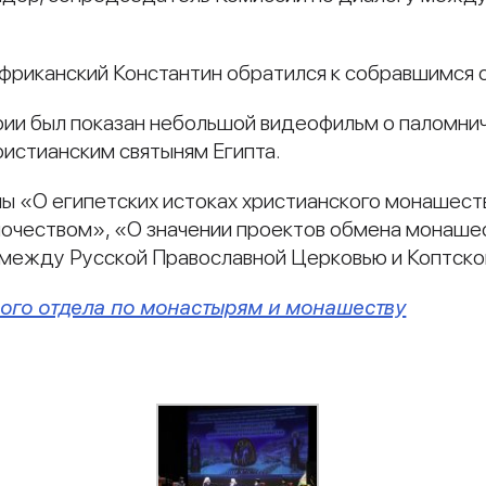
фриканский Константин обратился к собравшимся 
ии был показан небольшой видеофильм о паломн
ристианским святыням Египта.
ы «О египетских истоках христианского монашеств
ночеством», «О значении проектов обмена монаше
 между Русской Православной Церковью и Коптско
ого отдела по монастырям и монашеству
и