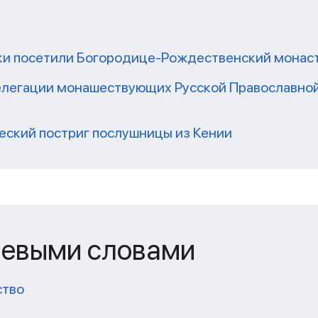
ки посетили Богородице-Рождественский монаст
легации монашествующих Русской Православной
еский постриг послушницы из Кении
чевыми словами
ство