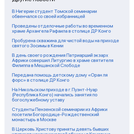
В Нигерии студент Томской семинарии
обвенчался со своей избранницей
Проведены отделочные работы во временном
храме Архангела Рафаила в столице ДР Конго
Пробурена скважина для чистой воды на приходе
святого Зосимы в Кении
В день своего рождения Патриарший экзарх
Африки совершил Литургию в храме святителя
Филиппа в Мещанской Слободе
Передана помощь детскому дому «Оран ля
форс» в столице ДР Конго
На Никольском приходе в г. Пуэнт-Нуар
(Республика Конго) начались занятия по
богослужебному уставу
Студенты Пензенской семинарии из Африки
посетили Богородице-Рождественский
монастырь в Москве
В Церковь Христову приняты девять бывших