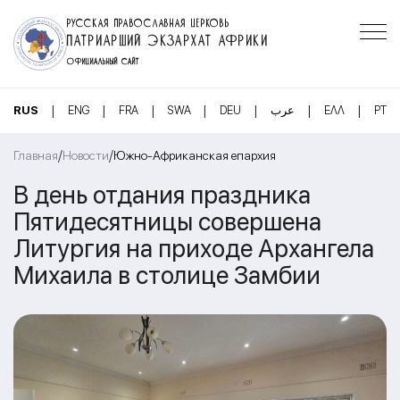
РУССКАЯ ПРАВОСЛАВНАЯ ЦЕРКОВЬ
ПАТРИАРШИЙ ЭКЗАРХАТ АФРИКИ
ОФИЦИАЛЬНЫЙ САЙТ
|
|
|
|
|
|
|
RUS
ENG
FRA
SWA
DEU
عرب
ΕΛΛ
PT
/
/
Главная
Новости
Южно-Африканская епархия
В день отдания праздника
Пятидесятницы совершена
Литургия на приходе Архангела
Михаила в столице Замбии