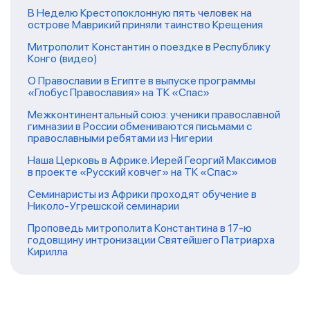
В Неделю Крестопоклонную пять человек на
острове Маврикий приняли таинство Крещения
Митрополит Константин о поездке в Республику
Конго (видео)
О Православии в Египте в выпуске программы
«Глобус Православия» на ТК «Спас»
Межконтинентальный союз: ученики православной
гимназии в России обмениваются письмами с
православными ребятами из Нигерии
Наша Церковь в Африке. Иерей Георгий Максимов
в проекте «Русский ковчег» на ТК «Спас»
Семинаристы из Африки проходят обучение в
Николо-Угрешской семинарии
Проповедь митрополита Константина в 17-ю
годовщину интронизации Святейшего Патриарха
Кирилла