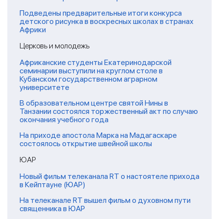
Подведены предварительные итоги конкурса
детского рисунка в воскресных школах в странах
Африки
Церковь и молодежь
Африканские студенты Екатеринодарской
семинарии выступили на круглом столе в
Кубанском государственном аграрном
университете
В образовательном центре святой Нины в
Танзании состоялся торжественный акт по случаю
окончания учебного года
На приходе апостола Марка на Мадагаскаре
состоялось открытие швейной школы
ЮАР
Новый фильм телеканала RT о настоятеле прихода
в Кейптауне (ЮАР)
На телеканале RT вышел фильм о духовном пути
священника в ЮАР