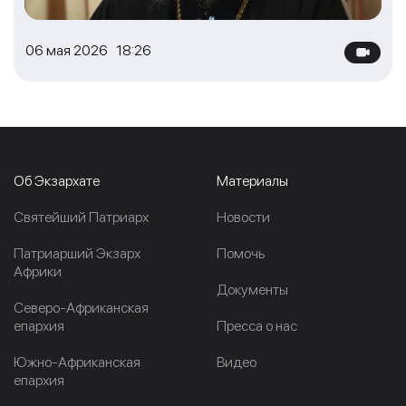
06 мая 2026 18:26
Об Экзархате
Материалы
Cвятейший Патриарх
Новости
Патриарший Экзарх
Помочь
Африки
Документы
Северо-Африканская
епархия
Пресса о нас
Южно-Африканская
Видео
епархия