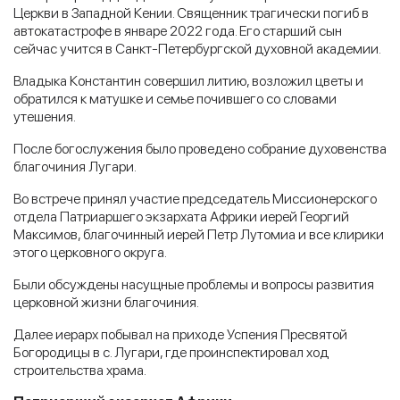
Церкви в Западной Кении. Священник трагически погиб в
автокатастрофе в январе 2022 года. Его старший сын
сейчас учится в Санкт-Петербургской духовной академии.
Владыка Константин совершил литию, возложил цветы и
обратился к матушке и семье почившего со словами
утешения.
После богослужения было проведено собрание духовенства
благочиния Лугари.
Во встрече принял участие председатель Миссионерского
отдела Патриаршего экзархата Африки иерей Георгий
Максимов, благочинный иерей Петр Лутомиа и все клирики
этого церковного округа.
Были обсуждены насущные проблемы и вопросы развития
церковной жизни благочиния.
Далее иерарх побывал на приходе Успения Пресвятой
Богородицы в с. Лугари, где проинспектировал ход
строительства храма.