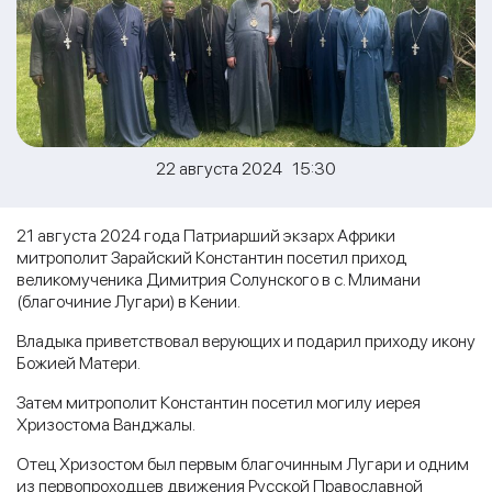
22 августа 2024 15:30
21 августа 2024 года Патриарший экзарх Африки
митрополит Зарайский Константин посетил приход
великомученика Димитрия Солунского в с. Млимани
(благочиние Лугари) в Кении.
Владыка приветствовал верующих и подарил приходу икону
Божией Матери.
Затем митрополит Константин посетил могилу иерея
Хризостома Ванджалы.
Отец Хризостом был первым благочинным Лугари и одним
из первопроходцев движения Русской Православной