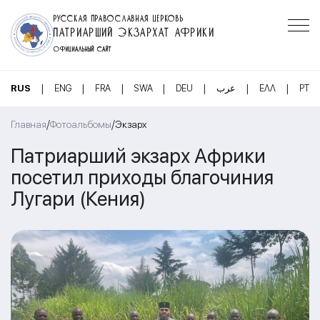
РУССКАЯ ПРАВОСЛАВНАЯ ЦЕРКОВЬ
ПАТРИАРШИЙ ЭКЗАРХАТ АФРИКИ
ОФИЦИАЛЬНЫЙ САЙТ
|
|
|
|
|
|
|
RUS
ENG
FRA
SWA
DEU
عرب
ΕΛΛ
PT
/
/
Главная
Фотоальбомы
Экзарх
Патриарший экзарх Африки
посетил приходы благочиния
Лугари (Кения)