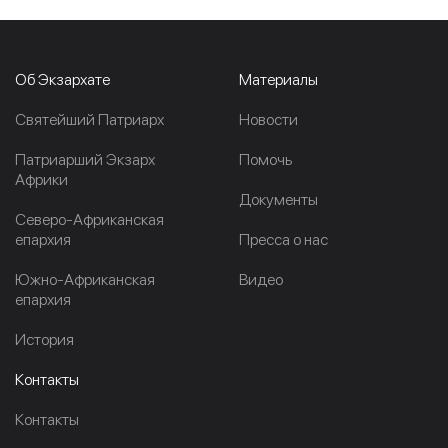
Об Экзархате
Материалы
Cвятейший Патриарх
Новости
Патриарший Экзарх
Помочь
Африки
Документы
Северо-Африканская
епархия
Пресса о нас
Южно-Африканская
Видео
епархия
История
Контакты
Контакты