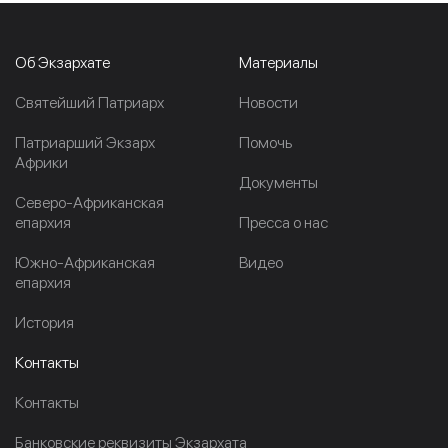
Об Экзархате
Материалы
Cвятейший Патриарх
Новости
Патриарший Экзарх
Помочь
Африки
Документы
Северо-Африканская
епархия
Пресса о нас
Южно-Африканская
Видео
епархия
История
Контакты
Контакты
Банковские реквизиты Экзархата