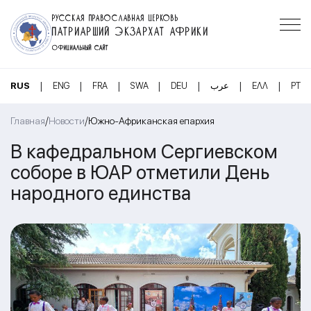
РУССКАЯ ПРАВОСЛАВНАЯ ЦЕРКОВЬ
ПАТРИАРШИЙ ЭКЗАРХАТ АФРИКИ
ОФИЦИАЛЬНЫЙ САЙТ
|
|
|
|
|
|
|
RUS
ENG
FRA
SWA
DEU
عرب
ΕΛΛ
PT
/
/
Главная
Новости
Южно-Африканская епархия
В кафедральном Сергиевском
соборе в ЮАР отметили День
народного единства