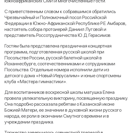
южноафриканских СМИ и многочисленные гости.
С приветственным словом к собравшимся обратились
Чрезвычайный и Полномочный посол Российской
Федерации в Южно-Африканской Республике Р.Е. Амбаров,
настоятель собора протоиерей Даниил Луговой и
представитель Россотрудничества Ю. Д. Герасимов.
Гостям была представлена праздничная концертная
программа, подготовленная русской школой при
Посольстве России, русской балетной школой в
Йоханнесбурге, соотечественниками и сотрудниками
Посольства. Отдельные номера исполнили дети из
детского дома «Новый Иерусалим» и юные спортсмены
клуба «Мастера гимнастики».
Для воспитанников воскресной школы матушка Елена
провела увлекательную викторину, посвященную празднику.
Она подробно рассказала ребятам о Казанской иконе
Божией Матери, ее значении в духовной жизни русского
народа, ее роли в окончании Смутного времени и в
учреждении праздника.
Торжество завершилось совместной трапезой в