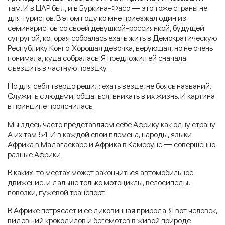
там. И в ЦАР был, и в Буркина-Фасо
—
это тоже страны не
для туристов. В этом году ко мне приезжал один из
семинаристов со своей девушкой-россиянкой, будущей
супругой, которая собралась ехать жить в Демократическую
Республику Конго. Хорошая девочка, верующая, но не очень
понимала, куда собралась. Я предложил ей сначала
съездить в частную поездку…
Но для себя твердо решил: ехать везде, не боясь названий.
Служить с людьми, общаться, вникать в их жизнь. И картина
в принципе прояснилась.
Мы здесь часто представляем себе Африку как одну страну.
А их там 54. И в каждой свои племена, народы, языки.
Африка в Мадагаскаре и Африка в Камеруне
—
совершенно
разные Африки.
В каких-то местах может закончиться автомобильное
движение, и дальше только мотоциклы, велосипеды,
повозки, гужевой транспорт.
В Африке потрясает и ее диковинная природа. Я вот человек,
видевший крокодилов и бегемотов в живой природе.