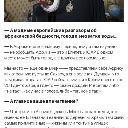
—
А модные европейские разговоры об
африканской бедности, голоде, нехватке воды…
—
В Африке все по-разному. Первое, чему я там научился,
—
не обобщать. Африка
—
это и Египет, и ЮАР. В одном
месте может быть голод, а в другом все нормально.
Мы часто
—
еще один миф —
—
представляем себе Африку
как огромную пустыню Сахару, а она зеленая. Думаем, что
там дикая жара, а в ЮАР сейчас, зима, и в Кении всего плюс
20. Где-то жара, а где-то — сезон дождей. И все там либо
«не так», как у нас в голове, либо «так, но не так».
—
А главное ваше впечатление?
—
Я встретил в Африке Церковь. Мне было важно увидеть
именно ее. В Танзании ездили по деревням. Храмы там были
самые примитивные
—
хижины или тенты на улицах.