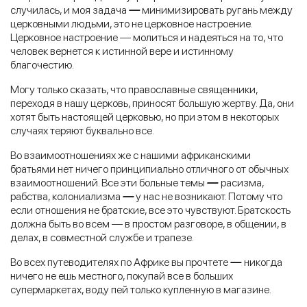
случилась, и моя задача
—
минимизировать ругань между
церковными людьми, это не церковное настроение.
Церковное настроение — молиться и надеяться на то, что
человек вернется к истинной вере и истинному
благочестию.
Могу только сказать, что православные священники,
переходя в нашу церковь, приносят большую жертву. Да, они
хотят быть настоящей церковью, но при этом в некоторых
случаях теряют буквально все.
Во взаимоотношениях же с нашими африканскими
братьями нет ничего принципиально отличного от обычных
взаимоотношений. Все эти больные темы
—
расизма,
рабства, колониализма
—
у нас не возникают. Потому что
если отношения не братские, все это чувствуют. Братскость
должна быть во всем — в простом разговоре, в общении, в
делах, в совместной службе и трапезе.
Во всех путеводителях по Африке вы прочтете
—
никогда
ничего не ешь местного, покупай все в больших
супермаркетах, воду пей только купленную в магазине.