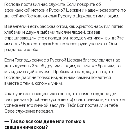
Господь поставил нас служить. Если говорить об
африканской истории Русской Церкви и нашем экзархате, то
да, сейчас Господь открыл Русскую Церковь этим людям.
В Евангелии есть рассказ о том, как Христос насытил пятью
хлебами и двумя рыбами тысячи людей, сказав
спрашивающим его о голодном народе ученикам: вы дайте
им есть. Чудо сотворил Бог, но через руки учеников. Они
раздавали хлеба.
Если Господь сейчас в Русской Церкви благословляет нас
дать духовный хлеб другим людям, нашим же братьям, то
мы идем и действуем… Пребывая в надежде на то, что
Господь даст не только им, но и нам самим покаяться
вместе с теми, кого мы учим.
Я как учитель священников знаю, что самое трудное для
священника (особенно успешного) ясно понимать, что в этом
успехе нет его личной заслуги. Тебя Бог поставил, и тебе
Свое служение передал.
—
Так во всяком деле или только в
священническом?