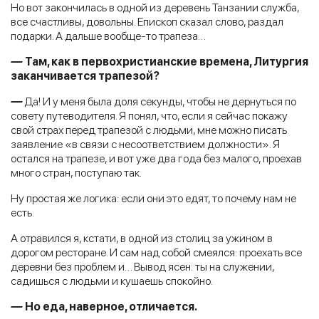
Но вот закончилась в одной из деревень Танзании служба,
все счастливы, довольны. Епископ сказал слово, раздал
подарки. А дальше вообще-то трапеза…
—
Там, как в первохристианские времена, Литургия
заканчивается трапезой?
—
Да! И у меня была доля секунды, чтобы не дернуться по
совету путеводителя. Я понял, что, если я сейчас покажу
свой страх перед трапезой с людьми, мне можно писать
заявление «в связи с несоответствием должности». Я
остался на трапезе, и вот уже два года без малого, проехав
много стран, поступаю так.
Ну простая же логика: если они это едят, то почему нам не
есть.
А отравился я, кстати, в одной из столиц за ужином в
дорогом ресторане. И сам над собой смеялся: проехать все
деревни без проблем и… Вывод ясен: ты на служении,
садишься с людьми и кушаешь спокойно.
—
Но еда, наверное, отличается.