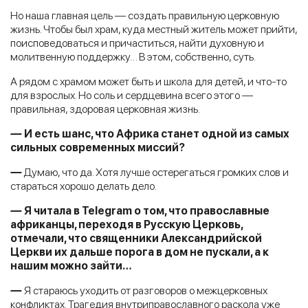
Но наша главная цель — создать правильную церковную
жизнь. Чтобы был храм, куда местный житель может прийти,
поисповедоваться и причаститься, найти духовную и
молитвенную поддержку… В этом, собственно, суть.
А рядом с храмом может быть и школа для детей, и что-то
для взрослых. Но соль и сердцевина всего этого —
правильная, здоровая церковная жизнь.
—
И есть шанс, что Африка станет одной из самых
сильных современных миссий?
—
Думаю, что да. Хотя лучше остерегаться громких слов и
стараться хорошо делать дело.
—
Я читала в Telegram о том, что православные
африканцы, переходя в Русскую Церковь,
отмечали, что священники Александрийской
Церкви их дальше порога в дом не пускали, а к
нашим можно зайти…
—
Я стараюсь уходить от разговоров о межцерковных
конфликтах. Трагедия внутриправославного раскола уже