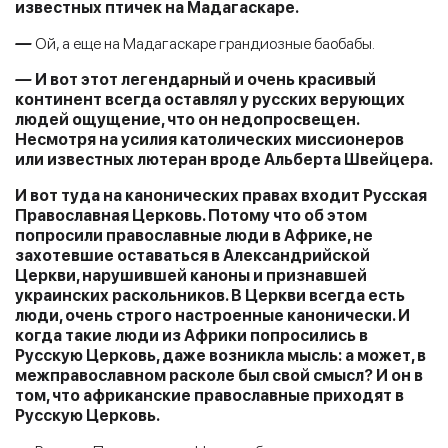
известных птичек на Мадагаскаре.
—
Ой, а еще на Мадагаскаре грандиозные баобабы.
—
И вот этот легендарный и очень красивый
континент всегда оставлял у русских верующих
людей ощущение, что он недопросвещен.
Несмотря на усилия католических миссионеров
или известных лютеран вроде Альберта Швейцера.
И вот туда на канонических правах входит Русская
Православная Церковь. Потому что об этом
попросили православные люди в Африке, не
захотевшие оставаться в Александрийской
Церкви, нарушившей каноны и признавшей
украинских раскольников. В Церкви всегда есть
люди, очень строго настроенные канонически. И
когда такие люди из Африки попросились в
Русскую Церковь, даже возникла мысль: а может, в
межправославном расколе был свой смысл? И он в
том, что африканские православные приходят в
Русскую Церковь.