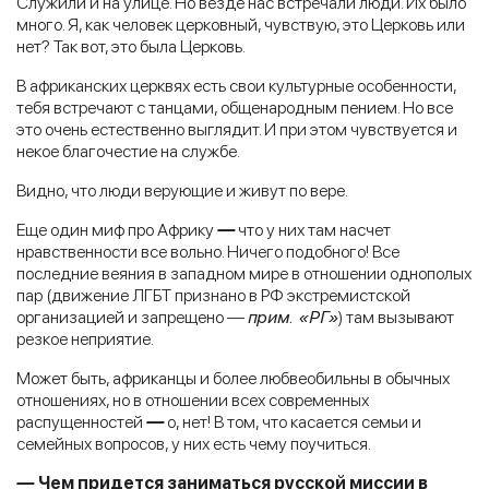
Служили и на улице. Но везде нас встречали люди. Их было
много. Я, как человек церковный, чувствую, это Церковь или
нет? Так вот, это была Церковь.
В африканских церквях есть свои культурные особенности,
тебя встречают с танцами, общенародным пением. Но все
это очень естественно выглядит. И при этом чувствуется и
некое благочестие на службе.
Видно, что люди верующие и живут по вере.
Еще один миф про Африку
—
что у них там насчет
нравственности все вольно. Ничего подобного! Все
последние веяния в западном мире в отношении однополых
пар (движение ЛГБТ признано в РФ экстремистской
организацией и запрещено —
прим. «РГ»
) там вызывают
резкое неприятие.
Может быть, африканцы и более любвеобильны в обычных
отношениях, но в отношении всех современных
распущенностей
—
о, нет! В том, что касается семьи и
семейных вопросов, у них есть чему поучиться.
—
Чем придется заниматься русской миссии в