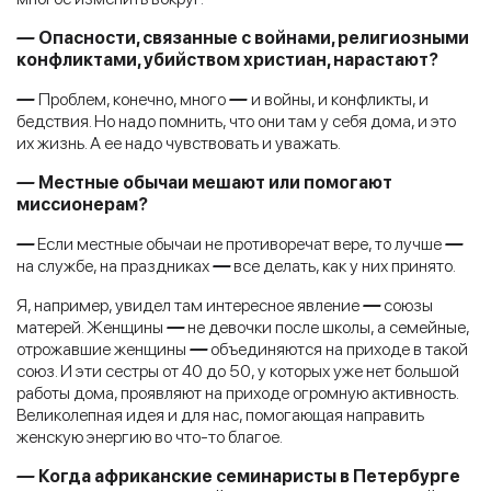
—
Опасности, связанные с войнами, религиозными
конфликтами, убийством христиан, нарастают?
—
Проблем, конечно, много
—
и войны, и конфликты, и
бедствия. Но надо помнить, что они там у себя дома, и это
их жизнь. А ее надо чувствовать и уважать.
—
Местные обычаи мешают или помогают
миссионерам?
—
Если местные обычаи не противоречат вере, то лучше
—
на службе, на праздниках
—
все делать, как у них принято.
Я, например, увидел там интересное явление
—
союзы
матерей. Женщины
—
не девочки после школы, а семейные,
отрожавшие женщины
—
объединяются на приходе в такой
союз. И эти сестры от 40 до 50, у которых уже нет большой
работы дома, проявляют на приходе огромную активность.
Великолепная идея и для нас, помогающая направить
женскую энергию во что-то благое.
—
Когда африканские семинаристы в Петербурге