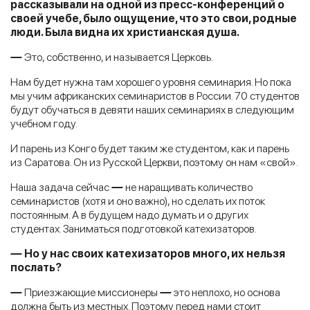
рассказывали на одной из пресс-конференций о
своей учебе, было ощущение, что это свои, родные
люди. Была видна их христианская душа.
—
Это, собственно, и называется Церковь.
Нам будет нужна там хорошего уровня семинария. Но пока
мы учим африканских семинаристов в России. 70 студентов
будут обучаться в девяти наших семинариях в следующим
учебном году.
И парень из Конго будет таким же студентом, как и парень
из Саратова. Он из Русской Церкви, поэтому он нам «свой».
Наша задача сейчас
—
не наращивать количество
семинаристов (хотя и оно важно), но сделать их поток
постоянным. А в будущем надо думать и о других
студентах. Заниматься подготовкой катехизаторов.
—
Но у нас своих катехизаторов много, их нельзя
послать?
—
Приезжающие миссионеры
—
это неплохо, но основа
должна быть из местных. Поэтому перед нами стоит