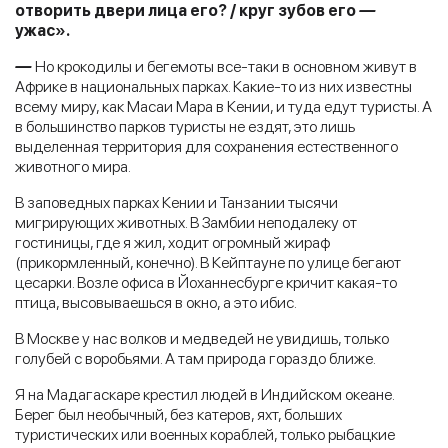
отворить двери лица его? / круг зубов его
—
ужас».
—
Но крокодилы и бегемоты все-таки в основном живут в
Африке в национальных парках. Какие-то из них известны
всему миру, как Масаи Мара в Кении, и туда едут туристы. А
в большинство парков туристы не ездят, это лишь
выделенная территория для сохранения естественного
животного мира.
В заповедных парках Кении и Танзании тысячи
мигрирующих животных. В Замбии неподалеку от
гостиницы, где я жил, ходит огромный жираф
(прикормленный, конечно). В Кейптауне по улице бегают
цесарки. Возле офиса в Йоханнесбурге кричит какая-то
птица, высовываешься в окно, а это ибис.
В Москве у нас волков и медведей не увидишь, только
голубей с воробьями. А там природа гораздо ближе.
Я на Мадагаскаре крестил людей в Индийском океане.
Берег был необычный, без катеров, яхт, больших
туристических или военных кораблей, только рыбацкие