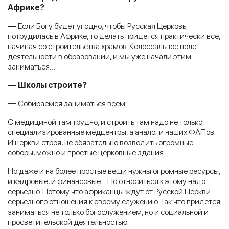
Африке?
—
Если Богу будет угодно, чтобы Русская Церковь
потрудилась в Африке, то делать придется практически все,
начиная со строительства храмов. Колоссальное поле
деятельности в образовании, и мы уже начали этим
заниматься…
—
Школы строите?
—
Собираемся заниматься всем.
С медициной там трудно, и строить там надо не только
специализированные медцентры, а аналоги наших ФАПов.
И церкви строя, не обязательно возводить огромные
соборы, можно и простые церковные здания.
Но даже и на более простые вещи нужны огромные ресурсы,
и кадровые, и финансовые… Но относиться к этому надо
серьезно. Потому что африканцы ждут от Русской Церкви
серьезного отношения к своему служению. Так что придется
заниматься не только богослужением, но и социальной и
просветительской деятельностью.