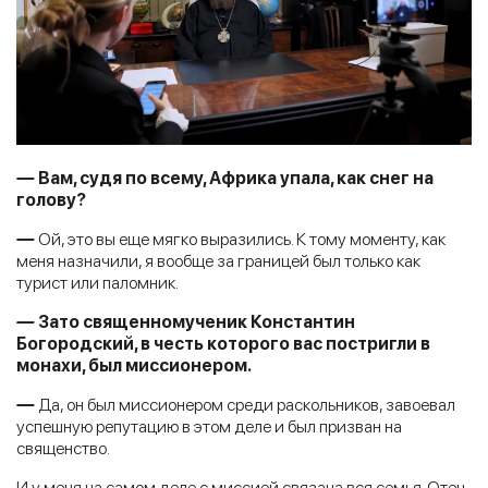
—
Вам, судя по всему, Африка упала, как снег на
голову?
—
Ой, это вы еще мягко выразились. К тому моменту, как
меня назначили, я вообще за границей был только как
турист или паломник.
—
Зато священномученик Константин
Богородский, в честь которого вас постригли в
монахи, был миссионером.
—
Да, он был миссионером среди раскольников, завоевал
успешную репутацию в этом деле и был призван на
священство.
И у меня на самом деле с миссией связана вся семья. Отец