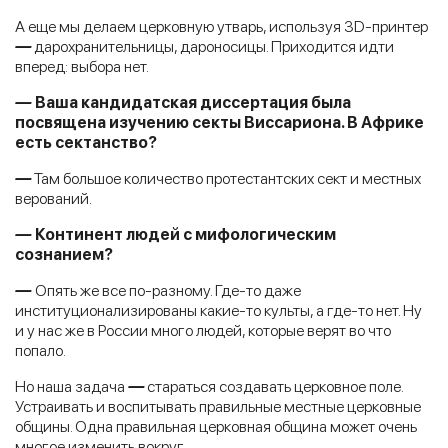
А еще мы делаем церковную утварь, используя 3D-принтер
—
дарохранительницы, дароносицы. Приходится идти
вперед: выбора нет.
—
Ваша кандидатская диссертация была
посвящена изучению секты Виссариона. В Африке
есть сектанство?
—
Там большое количество протестантских сект и местных
верований.
—
Континент людей с мифологическим
сознанием?
—
Опять же все по-разному. Где-то даже
институционализированы какие-то культы, а где-то нет. Ну
и у нас же в России много людей, которые верят во что
попало.
Но наша задача
—
стараться создавать церковное поле.
Устраивать и воспитывать правильные местные церковные
общины. Одна правильная церковная община может очень
многое изменить вокруг.