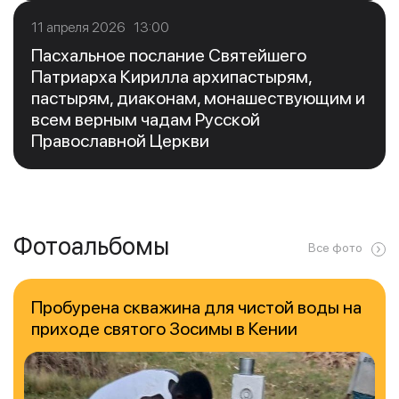
11 апреля 2026 13:00
Пасхальное послание Святейшего
Патриарха Кирилла архипастырям,
пастырям, диаконам, монашествующим и
всем верным чадам Русской
Православной Церкви
Фотоальбомы
Все фото
Пробурена скважина для чистой воды на
приходе святого Зосимы в Кении