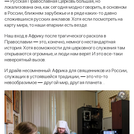
—
Русская Православная Церковь большая, но
локализована она, как сегодня модно говорить, в основном
в России, ближнем зарубежье и в ряде каких-то давно
сложившихся русских анклавов. Хотя если посмотреть на
карту мира, то наши епархии есть везде.
Наш вход в Африку после трагического раскола в
Православии
—
это, конечно, немного нестандартная
история. Хотя возможности для церковного служения там
открываются огромные, и люди нам верят. И это все-таки
невероятный вызов.
И драйв несомненный. Африка для священников из России,
служащих в устоявшейся традиции,
—
это что-то
невообразимое
—
другой мир, другая планета…