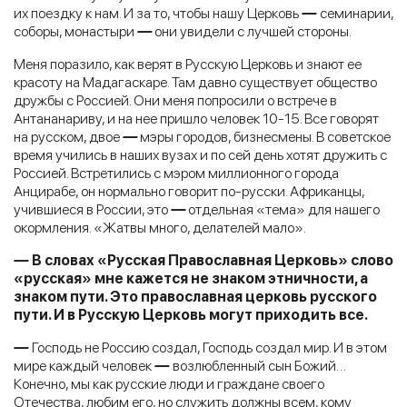
их поездку к нам. И за то, чтобы нашу Церковь
—
семинарии,
соборы, монастыри
—
они увидели с лучшей стороны.
Меня поразило, как верят в Русскую Церковь и знают ее
красоту на Мадагаскаре. Там давно существует общество
дружбы с Россией. Они меня попросили о встрече в
Антананариву, и на нее пришло человек 10-15. Все говорят
на русском, двое
—
мэры городов, бизнесмены. В советское
время учились в наших вузах и по сей день хотят дружить с
Россией. Встретились с мэром миллионного города
Анцирабе, он нормально говорит по-русски. Африканцы,
учившиеся в России, это
—
отдельная «тема» для нашего
окормления. «Жатвы много, делателей мало».
—
В словах «Русская Православная Церковь» слово
«русская» мне кажется не знаком этничности, а
знаком пути. Это православная церковь русского
пути. И в Русскую Церковь могут приходить все.
—
Господь не Россию создал, Господь создал мир. И в этом
мире каждый человек
—
возлюбленный сын Божий…
Конечно, мы как русские люди и граждане своего
Отечества, любим его, но служить должны всем, кому