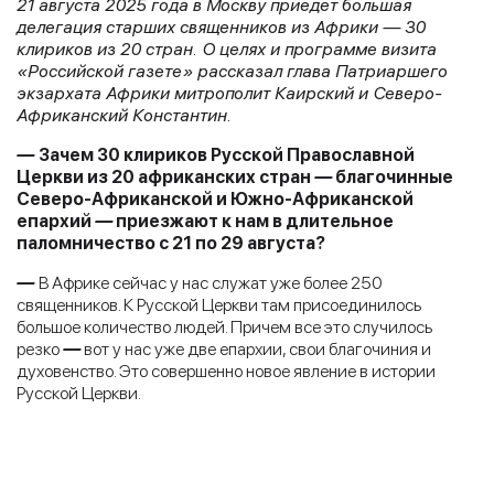
21 августа 2025 года в Москву приедет большая
делегация старших священников из Африки — 30
клириков из 20 стран. О целях и программе визита
«Российской газете» рассказал глава Патриаршего
экзархата Африки митрополит Каирский и Северо-
Африканский Константин.
—
Зачем 30 клириков Русской Православной
Церкви из 20 африканских стран
—
благочинные
Северо-Африканской и Южно-Африканской
епархий
—
приезжают к нам в длительное
паломничество с 21 по 29 августа?
—
В Африке сейчас у нас служат уже более 250
священников. К Русской Церкви там присоединилось
большое количество людей. Причем все это случилось
резко
—
вот у нас уже две епархии, свои благочиния и
духовенство. Это совершенно новое явление в истории
Русской Церкви.