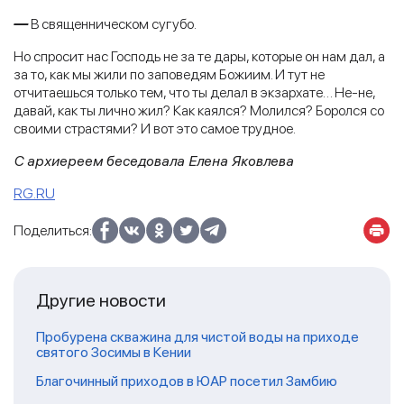
—
В священническом сугубо.
Но спросит нас Господь не за те дары, которые он нам дал, а
за то, как мы жили по заповедям Божиим. И тут не
отчитаешься только тем, что ты делал в экзархате… Не-не,
давай, как ты лично жил? Как каялся? Молился? Боролся со
своими страстями? И вот это самое трудное.
С архиереем беседовала Елена Яковлева
RG.RU
Поделиться:
Другие новости
Пробурена скважина для чистой воды на приходе
святого Зосимы в Кении
Благочинный приходов в ЮАР посетил Замбию