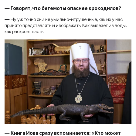
—
Говорят, что бегемоты опаснее крокодилов?
—
Ну уж точно они не умильно-игрушечные, как их у нас
принято представлять и изображать. Как вылезет из воды,
как раскроет пасть…
—
Книга Иова сра
зу вспоминается: «Кто может