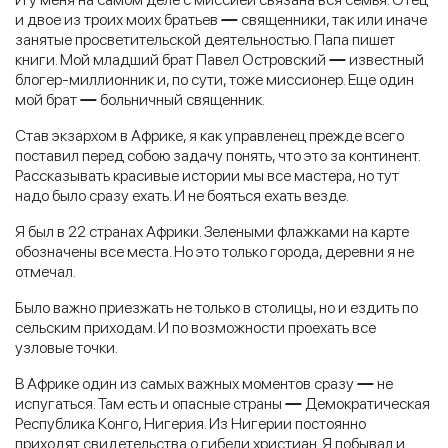
и двое из троих моих братьев
—
священники, так или иначе
занятые просветительской деятельностью. Папа пишет
книги. Мой младший брат Павел Островский
—
известный
блогер-миллионник и, по сути, тоже миссионер. Еще один
мой брат
—
больничный священник.
Став экзархом в Африке, я как управленец прежде всего
поставил перед собою задачу понять, что это за континент.
Рассказывать красивые истории мы все мастера, но тут
надо было сразу ехать. И не бояться ехать везде.
Я был в 22 странах Африки. Зелеными флажками на карте
обозначены все места. Но это только города, деревни я не
отмечал.
Было важно приезжать не только в столицы, но и ездить по
сельским приходам. И по возможности проехать все
узловые точки.
В Африке один из самых важных моментов сразу
—
не
испугаться. Там есть и опасные страны
—
Демократическая
Республика Конго, Нигерия. Из Нигерии постоянно
приходят свидетельства о гибели христиан. Я побывал и