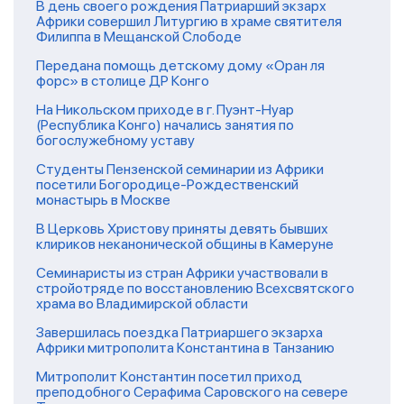
В день своего рождения Патриарший экзарх
Африки совершил Литургию в храме святителя
Филиппа в Мещанской Слободе
Передана помощь детскому дому «Оран ля
форс» в столице ДР Конго
На Никольском приходе в г. Пуэнт-Нуар
(Республика Конго) начались занятия по
богослужебному уставу
Студенты Пензенской семинарии из Африки
посетили Богородице-Рождественский
монастырь в Москве
В Церковь Христову приняты девять бывших
клириков неканонической общины в Камеруне
Семинаристы из стран Африки участвовали в
стройотряде по восстановлению Всехсвятского
храма во Владимирской области
Завершилась поездка Патриаршего экзарха
Африки митрополита Константина в Танзанию
Митрополит Константин посетил приход
преподобного Серафима Саровского на севере