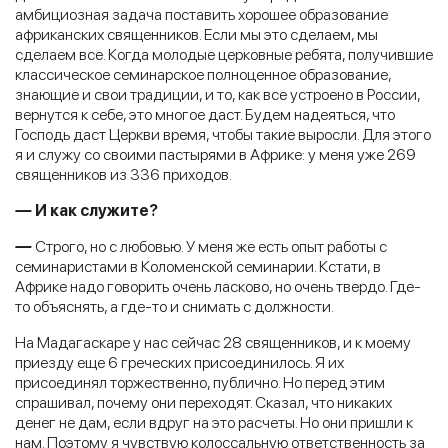
амбициозная задача поставить хорошее образование
африканских священников. Если мы это сделаем, мы
сделаем все. Когда молодые церковные ребята, получившие
классическое семинарское полноценное образование,
знающие и свои традиции, и то, как все устроено в России,
вернутся к себе, это многое даст. Будем надеяться, что
Господь даст Церкви время, чтобы такие выросли. Для этого
я и служу со своими пастырями в Африке: у меня уже 269
священников из 336 приходов.
—
И как служите?
—
Строго, но с любовью. У меня же есть опыт работы с
семинаристами в Коломенской семинарии. Кстати, в
Африке надо говорить очень ласково, но очень твердо. Где-
то объяснять, а где-то и снимать с должности.
На Мадагаскаре у нас сейчас 28 священников, и к моему
приезду еще 6 греческих присоединилось. Я их
присоединял торжественно, публично. Но перед этим
спрашивал, почему они переходят. Сказал, что никаких
денег не дам, если вдруг на это расчеты. Но они пришли к
нам. Поэтому я чувствую колоссальную ответственность за