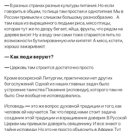
—
В разных странах разные культуры питания. Но если
говорить в общем, то пища там простая и однотипная. Мы в
России привыкли к слишком большому разнообразию… А
там каша из выращенного людьми риса, мясо птицы,
которая тут же по двору бегает, яйца, фрукты, что рядом на
дереве висят. Ну а воду они сами тоже стараются пить по
возможности бутилированную или кипятят. А мясо, кстати,
хорошо зажаривают.
—
Как люди веруют?
—
Церковь там строится достаточно просто.
Кроме воскресной Литургии, практически нет других
богослужений. Одной из наших главных задач было
устроение таинства Покаяния (исповеди), которого там не
было. Они вообще не исповедовались.
Исповедь
—
это же вопрос духовной традиции и того, как
человек ей научается. Так что перед нами стоит задача
создания этой традиции и взращивания доверия. В Русской
Церкви мы привыкли доверять священнику. И все знают о
тайне исповеди. Но это не просто объяснить в Африке. Тут