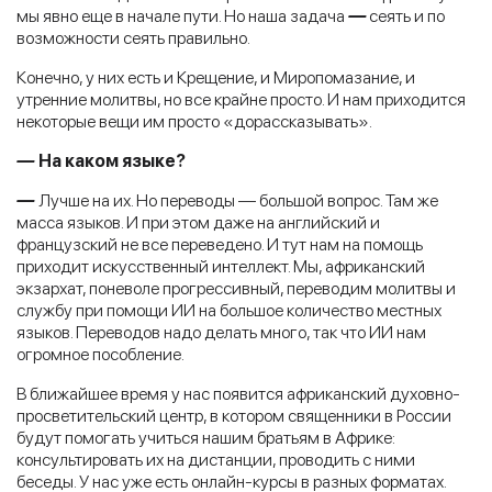
мы явно еще в начале пути. Но наша задача
—
сеять и по
возможности сеять правильно.
Конечно, у них есть и Крещение, и Миропомазание, и
утренние молитвы, но все крайне просто. И нам приходится
некоторые вещи им просто «дорассказывать».
—
На каком языке?
—
Лучше на их. Но переводы — большой вопрос. Там же
масса языков. И при этом даже на английский и
французский не все переведено. И тут нам на помощь
приходит искусственный интеллект. Мы, африканский
экзархат, поневоле прогрессивный, переводим молитвы и
службу при помощи ИИ на большое количество местных
языков. Переводов надо делать много, так что ИИ нам
огромное пособление.
В ближайшее время у нас появится африканский духовно-
просветительский центр, в котором священники в России
будут помогать учиться нашим братьям в Африке:
консультировать их на дистанции, проводить с ними
беседы. У нас уже есть онлайн-курсы в разных форматах.