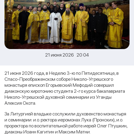
21 июня 2026 20:04
21 июня 2026 года, в Неделю 3-ю по Пятидесятнице, в
Спасо-Преображенском соборе Николо-Угрешского
монастыря епископ Егорьевский Мефодий совершил
диаконскую хиротонию студента 2-го курса бакалавриата
Николо-Угрешской духовной семинарии из Уганды
Алексия Окота.
За Литургией владыке сослужили духовенство монастыря
и семинарии: и.о. ректора иеромонах Лука (Пронских), и.о.
проректора по воспитательной работе иерей Олег Птушкин,
диаконы Иоанн Кагитин и Максим Матни.