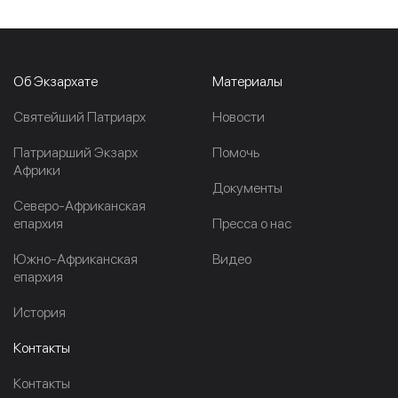
Об Экзархате
Материалы
Cвятейший Патриарх
Новости
Патриарший Экзарх
Помочь
Африки
Документы
Северо-Африканская
епархия
Пресса о нас
Южно-Африканская
Видео
епархия
История
Контакты
Контакты