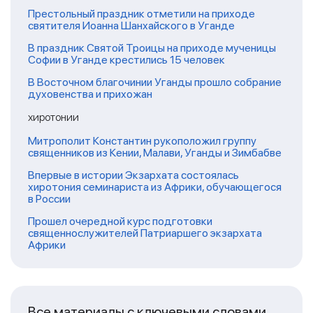
Престольный праздник отметили на приходе
святителя Иоанна Шанхайского в Уганде
В праздник Святой Троицы на приходе мученицы
Софии в Уганде крестились 15 человек
В Восточном благочинии Уганды прошло собрание
духовенства и прихожан
хиротонии
Митрополит Константин рукоположил группу
священников из Кении, Малави, Уганды и Зимбабве
Впервые в истории Экзархата состоялась
хиротония семинариста из Африки, обучающегося
в России
Прошел очередной курс подготовки
священнослужителей Патриаршего экзархата
Африки
Все материалы с ключевыми словами