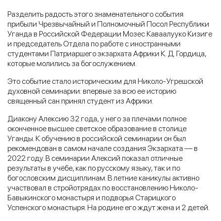
Разделить радость этого знаменательного события
прибыли Чрезвычайный и Полномочный Посол Республики
Уганда в Российской Федерации Мозес Каваалууко Кизиге
и председатель Отдела по работе с иностранными
студентами Патриаршего экзархата Африки К. Д. Гордица,
которые молились за богослужением.
Это событие стало историческим для Николо-Угрешской
духовной семинарии: впервые за всю ее историю
священный сан принял студент из Африки.
Диакону Алексию 32 года, у него за плечами полное
оконченное высшее светское образование в столице
Уганды. К обучению в российской семинарии он был
рекомендован в самом начале создания Экзархата — в
2022 году. В семинарии Алексий показал отличные
результаты в учёбе, как по русскому языку, так и по
богословским дисциплинам. В летние каникулы активно
участвовал в стройотрядах по восстановлению Николо-
Бавыкинского монастыря и подворья Старицкого
Успенского монастыря. На родине его ждут жена и 2 детей.