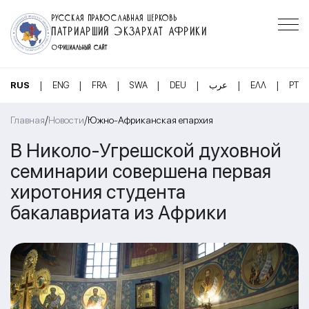
РУССКАЯ ПРАВОСЛАВНАЯ ЦЕРКОВЬ
ПАТРИАРШИЙ ЭКЗАРХАТ АФРИКИ
ОФИЦИАЛЬНЫЙ САЙТ
|
|
|
|
|
|
|
RUS
ENG
FRA
SWA
DEU
عرب
ΕΛΛ
PT
/
/
Главная
Новости
Южно-Африканская епархия
В Николо-Угрешской духовной
семинарии совершена первая
хиротония студента
бакалавриата из Африки