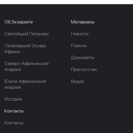
Об Экзархате
Материалы
Cвятейший Патриарх
Новости
Патриарший Экзарх
Помочь
Африки
Документы
Северо-Африканская
епархия
Пресса о нас
Южно-Африканская
Видео
епархия
История
Контакты
Контакты