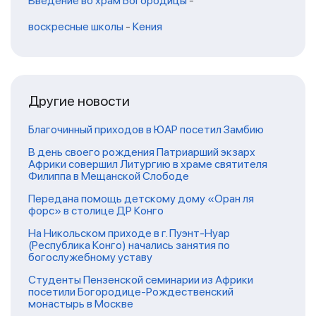
Введение во храм Богородицы
-
воскресные школы
-
Кения
Другие новости
Благочинный приходов в ЮАР посетил Замбию
В день своего рождения Патриарший экзарх
Африки совершил Литургию в храме святителя
Филиппа в Мещанской Слободе
Передана помощь детскому дому «Оран ля
форс» в столице ДР Конго
На Никольском приходе в г. Пуэнт-Нуар
(Республика Конго) начались занятия по
богослужебному уставу
Студенты Пензенской семинарии из Африки
посетили Богородице-Рождественский
монастырь в Москве