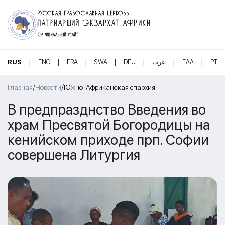
РУССКАЯ ПРАВОСЛАВНАЯ ЦЕРКОВЬ
ПАТРИАРШИЙ ЭКЗАРХАТ АФРИКИ
ОФИЦИАЛЬНЫЙ САЙТ
|
|
|
|
|
|
|
RUS
ENG
FRA
SWA
DEU
عرب
ΕΛΛ
PT
/
/
Главная
Новости
Южно-Африканская епархия
В предпразднство Введения во
храм Пресвятой Богородицы на
кенийском приходе прп. Софии
совершена Литургия