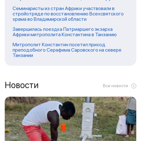
Семинаристы из стран Африки участвовали в
стройотряде по восстановлению Всехсвятского
храма во Владимирской области
Завершилась поездка Патриаршего экзарха
Африки митрополита Константина в Танзанию
Митрополит Константин посетил приход
преподобного Серафима Саровского на севере
Танзании
Новости
Все новости