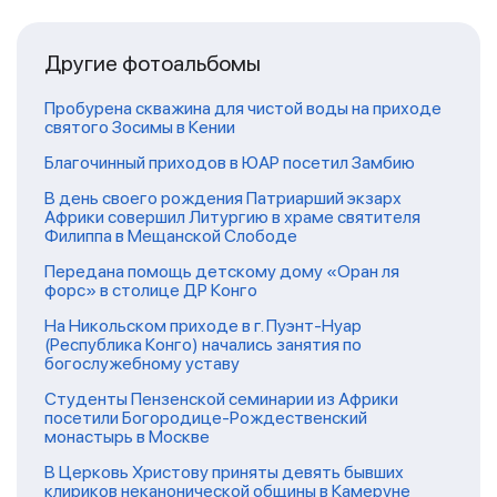
Другие фотоальбомы
Пробурена скважина для чистой воды на приходе
святого Зосимы в Кении
Благочинный приходов в ЮАР посетил Замбию
В день своего рождения Патриарший экзарх
Африки совершил Литургию в храме святителя
Филиппа в Мещанской Слободе
Передана помощь детскому дому «Оран ля
форс» в столице ДР Конго
На Никольском приходе в г. Пуэнт-Нуар
(Республика Конго) начались занятия по
богослужебному уставу
Студенты Пензенской семинарии из Африки
посетили Богородице-Рождественский
монастырь в Москве
В Церковь Христову приняты девять бывших
клириков неканонической общины в Камеруне