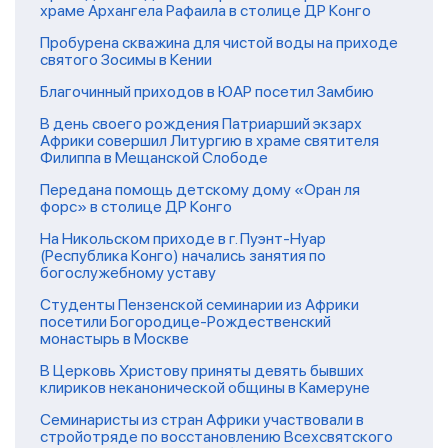
храме Архангела Рафаила в столице ДР Конго
Пробурена скважина для чистой воды на приходе
святого Зосимы в Кении
Благочинный приходов в ЮАР посетил Замбию
В день своего рождения Патриарший экзарх
Африки совершил Литургию в храме святителя
Филиппа в Мещанской Слободе
Передана помощь детскому дому «Оран ля
форс» в столице ДР Конго
На Никольском приходе в г. Пуэнт-Нуар
(Республика Конго) начались занятия по
богослужебному уставу
Студенты Пензенской семинарии из Африки
посетили Богородице-Рождественский
монастырь в Москве
В Церковь Христову приняты девять бывших
клириков неканонической общины в Камеруне
Семинаристы из стран Африки участвовали в
стройотряде по восстановлению Всехсвятского