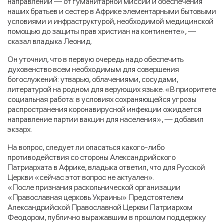
направлений — от гуманитарной миссии и обеспечения
наших братьев и сестер в Африке элементарными бытовыми
условиями и инфраструктурой, необходимой медицинской
помощью до защиты прав христиан на континенте», —
сказал владыка Леонид.
Он уточнил, что в первую очередь надо обеспечить
духовенство всем необходимым для совершения
богослужений: утварью, облачениями, сосудами,
литературой на родном для верующих языке. «В приоритете
социальная работа: в условиях сохраняющейся угрозы
распространения коронавирусной инфекции ожидается
направление партии вакцин для населения», — добавил
экзарх.
На вопрос, следует ли опасаться какого-либо
противодействия со стороны Александрийского
Патриархата в Африке, владыка ответил, что для Русской
Церкви «сейчас этот вопрос не актуален».
«После признания раскольнической организации
«Православная церковь Украины» Предстоятелем
Александрийской Православной Церкви Патриархом
Феодором, публично выражавшим в прошлом поддержку