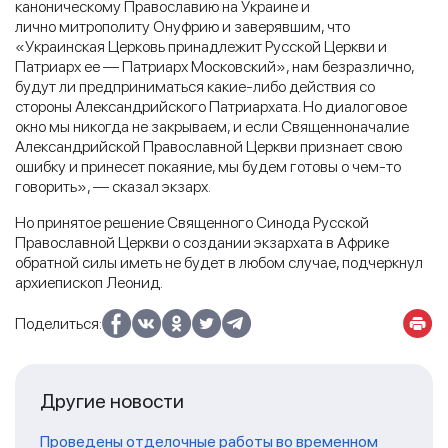
каноническому Православию на Украине и
лично митрополиту Онуфрию и заверявшим, что
«Украинская Церковь принадлежит Русской Церкви и
Патриарх ее — Патриарх Московский», нам безразлично,
будут ли предприниматься какие-либо действия со
стороны Александрийского Патриархата. Но диалоговое
окно мы никогда не закрываем, и если Священноначалие
Александрийской Православной Церкви признает свою
ошибку и принесет покаяние, мы будем готовы о чем-то
говорить», — сказал экзарх.
Но принятое решение Священного Синода Русской
Православной Церкви о создании экзархата в Африке
обратной силы иметь не будет в любом случае, подчеркнул
архиепископ Леонид.
Поделиться:
Другие новости
Проведены отделочные работы во временном