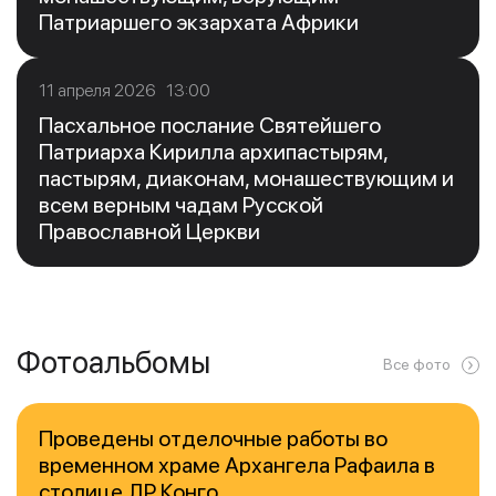
Патриаршего экзархата Африки
11 апреля 2026 13:00
Пасхальное послание Святейшего
Патриарха Кирилла архипастырям,
пастырям, диаконам, монашествующим и
всем верным чадам Русской
Православной Церкви
Фотоальбомы
Все фото
Проведены отделочные работы во
временном храме Архангела Рафаила в
столице ДР Конго