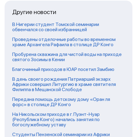
Другие новости
В Нигерии студент Томской семинарии
обвенчался со своей избранницей
Проведены отделочные работы во временном
храме Архангела Рафаила в столице ДР Конго
Пробурена скважина для чистой воды на приходе
святого Зосимы в Кении
Благочинный приходов в ЮАР посетил Замбию
В день своего рождения Патриарший экзарх
Африки совершил Литургию в храме святителя
Филиппа в Мещанской Слободе
Передана помощь детскому дому «Оран ля
форс» в столице ДР Конго
На Никольском приходе в г. Пуэнт-Нуар
(Республика Конго) начались занятия по
богослужебному уставу
Студенты Пензенской семинарии из Африки