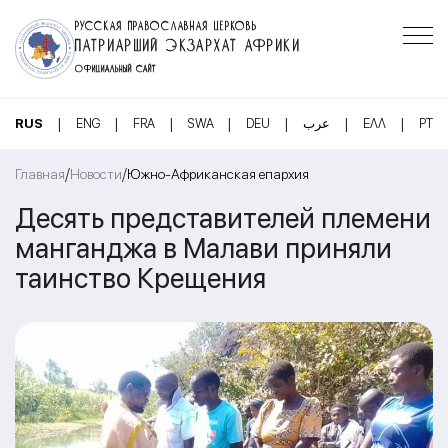
РУССКАЯ ПРАВОСЛАВНАЯ ЦЕРКОВЬ
ПАТРИАРШИЙ ЭКЗАРХАТ АФРИКИ
ОФИЦИАЛЬНЫЙ САЙТ
|
|
|
|
|
|
|
RUS
ENG
FRA
SWA
DEU
عرب
ΕΛΛ
PT
/
/
Главная
Новости
Южно-Африканская епархия
Десять представителей племени
манганджа в Малави приняли
таинство Крещения