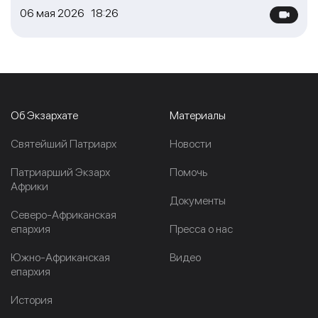
06 мая 2026 18:26
Об Экзархате
Материалы
Cвятейший Патриарх
Новости
Патриарший Экзарх
Помочь
Африки
Документы
Северо-Африканская
епархия
Пресса о нас
Южно-Африканская
Видео
епархия
История