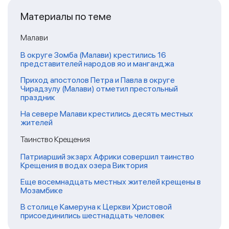
Материалы по теме
Малави
В округе Зомба (Малави) крестились 16
представителей народов яо и манганджа
Приход апостолов Петра и Павла в округе
Чирадзулу (Малави) отметил престольный
праздник
На севере Малави крестились десять местных
жителей
Таинство Крещения
Патриарший экзарх Африки совершил таинство
Крещения в водах озера Виктория
Еще восемнадцать местных жителей крещены в
Мозамбике
В столице Камеруна к Церкви Христовой
присоединились шестнадцать человек