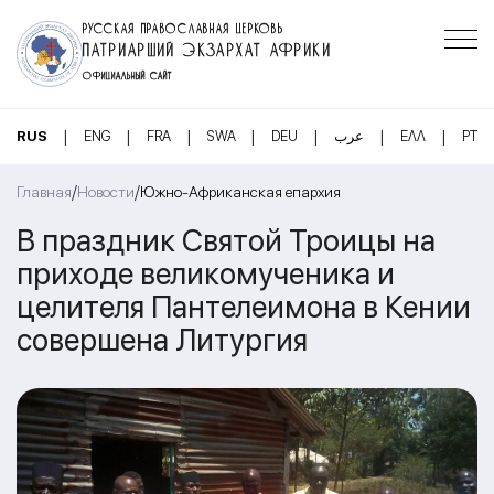
РУССКАЯ ПРАВОСЛАВНАЯ ЦЕРКОВЬ
ПАТРИАРШИЙ ЭКЗАРХАТ АФРИКИ
ОФИЦИАЛЬНЫЙ САЙТ
|
|
|
|
|
|
|
RUS
ENG
FRA
SWA
DEU
عرب
ΕΛΛ
PT
/
/
Главная
Новости
Южно-Африканская епархия
В праздник Святой Троицы на
приходе великомученика и
целителя Пантелеимона в Кении
совершена Литургия