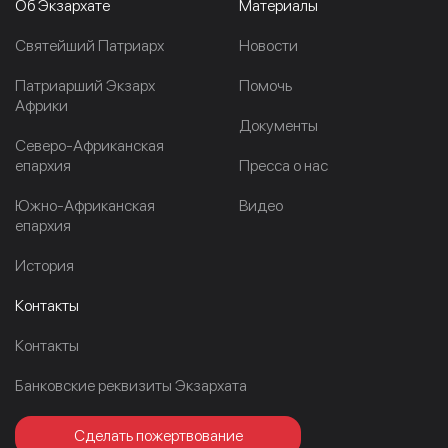
Об Экзархате
Материалы
Cвятейший Патриарх
Новости
Патриарший Экзарх
Помочь
Африки
Документы
Северо-Африканская
епархия
Пресса о нас
Южно-Африканская
Видео
епархия
История
Контакты
Контакты
Банковские реквизиты Экзархата
Сделать пожертвование