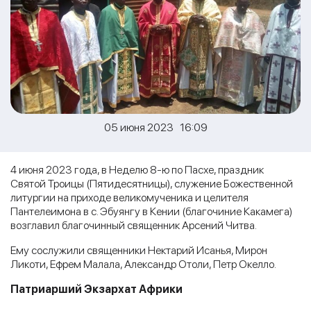
05 июня 2023 16:09
4 июня 2023 года, в Неделю 8-ю по Пасхе, праздник
Святой Троицы (Пятидесятницы), служение Божественной
литургии на приходе великомученика и целителя
Пантелеимона в с. Эбуянгу в Кении (благочиние Какамега)
возглавил благочинный священник Арсений Читва.
Ему сослужили священники Нектарий Исанья, Мирон
Ликоти, Ефрем Малала, Александр Отоли, Петр Окелло.
Патриарший Экзархат Африки