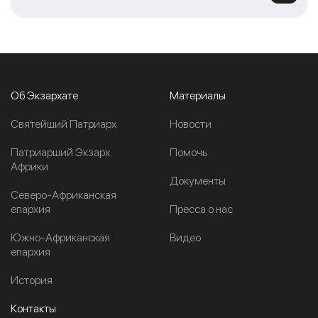
Об Экзархате
Материалы
Cвятейший Патриарх
Новости
Патриарший Экзарх
Помочь
Африки
Документы
Северо-Африканская
епархия
Пресса о нас
Южно-Африканская
Видео
епархия
История
Контакты