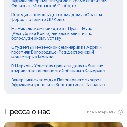
Африки совершил Литургию в храме святителя
Филиппа в Мещанской Слободе
Передана помощь детскому дому «Оран ля
форс» в столице ДР Конго
На Никольском приходе в г. Пуэнт-Нуар
(Республика Конго) начались занятия по
богослужебному уставу
Студенты Пензенской семинарии из Африки
посетили Богородице-Рождественский
монастырь в Москве
В Церковь Христову приняты девять бывших
клириков неканонической общины в Камеруне
Завершилась поездка Патриаршего экзарха
Африки митрополита Константина в Танзанию
Пресса о нас
Все материалы