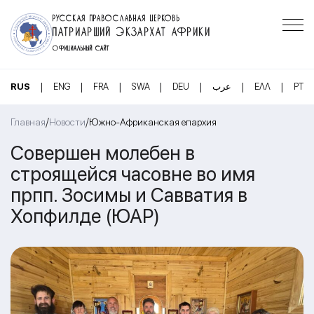
РУССКАЯ ПРАВОСЛАВНАЯ ЦЕРКОВЬ
ПАТРИАРШИЙ ЭКЗАРХАТ АФРИКИ
ОФИЦИАЛЬНЫЙ САЙТ
|
|
|
|
|
|
|
RUS
ENG
FRA
SWA
DEU
عرب
ΕΛΛ
PT
/
/
Главная
Новости
Южно-Африканская епархия
Совершен молебен в
строящейся часовне во имя
прпп. Зосимы и Савватия в
Хопфилде (ЮАР)