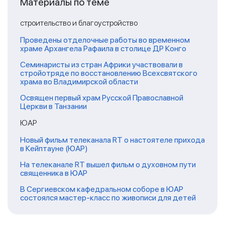
Материалы по теме
строительство и благоустройство
Проведены отделочные работы во временном
храме Архангела Рафаила в столице ДР Конго
Семинаристы из стран Африки участвовали в
стройотряде по восстановлению Всехсвятского
храма во Владимирской области
Освящен первый храм Русской Православной
Церкви в Танзании
ЮАР
Новый фильм телеканала RT о настоятеле прихода
в Кейптауне (ЮАР)
На телеканале RT вышел фильм о духовном пути
священника в ЮАР
В Сергиевском кафедральном соборе в ЮАР
состоялся мастер-класс по живописи для детей