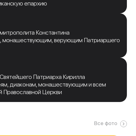
иканскую епархию
 митрополита Константина
, монашествующим, верующим Патриаршего
 Святейшего Патриарха Кирилла
рям, диаконам, монашествующим и всем
й Православной Церкви
Все фото