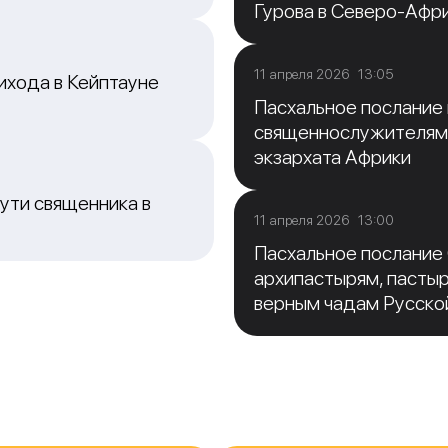
Гурова в Северо-Афр
11 апреля 2026 13:05
ихода в Кейптауне
Пасхальное послание
священнослужителям
экзархата Африки
ути священника в
11 апреля 2026 13:00
Пасхальное послание
архипастырям, пасты
верным чадам Русско