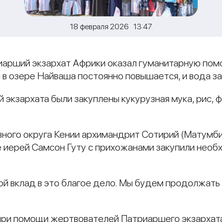
18 февраля 2026 13:47
риарший экзархат Африки оказал гуманитарную по
ды в озере Найваша постоянно повышается, и вода з
кзархата были закуплены кукурузная мука, рис, ф
ного округа Кении архимандрит Сотирий (Матумби
 иерей Самсон Гуту с прихожанами закупили нео
ой вклад в это благое дело. Мы будем продолжать
, при помощи жертвователей Патриаршего экзарха