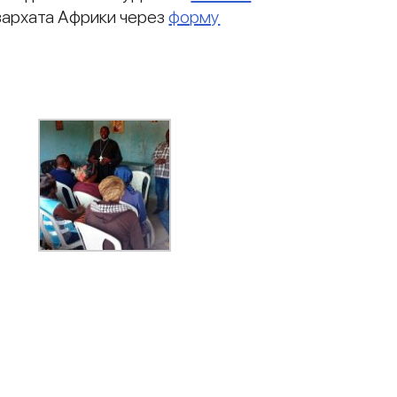
зархата Африки через
форму