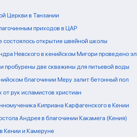
ой Церкви в Танзании
благочинным приходов в ЦАР
е состоялось открытие швейной школы
ндра Невского в кенийском Мигори проведено э
и пробурены две скважины для питьевой воды
енийском благочинии Меру залит бетонный пол
х от рук исламистов христиан
нномученика Киприана Карфагенского в Кении
остола Андрея в благочинии Какамега (Кения)
в Кении и Камеруне