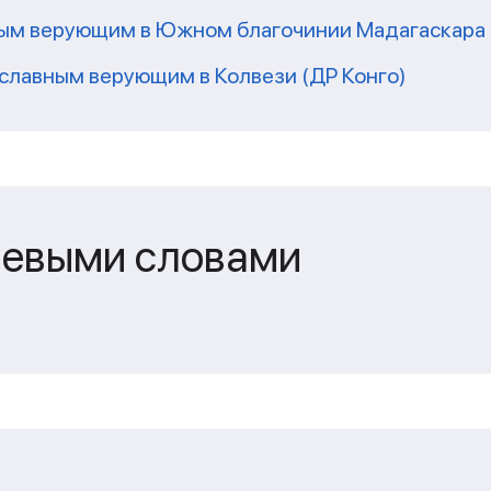
ным верующим в Южном благочинии Мадагаскара
славным верующим в Колвези (ДР Конго)
чевыми словами