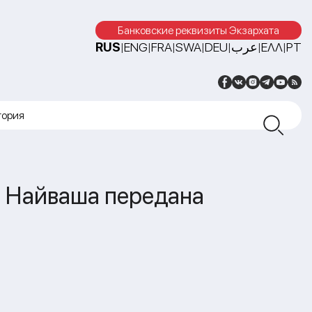
Банковские реквизиты Экзархата
RUS
ENG
FRA
SWA
DEU
عرب
ΕΛΛ
PT
|
|
|
|
|
|
|
тория
е Найваша передана