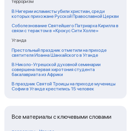
терроризм
В Нигерии исламисты убили христиан, среди
которых прихожане Русской Православной Церкви
Соболезнование Святейшего Патриарха Кирилла в
связи с терактом в «Крокус Сити Холле»
Уганда
Престольный праздник отметили на приходе
святителя Иоанна Шанхайского в Уганде
В Николо-Угрешской духовной семинарии
совершена первая хиротония студента
бакалавриата из Африки
В праздник Святой Троицы на приходе мученицы
Софии в Уганде крестились 15 человек
Все материалы с ключевыми словами