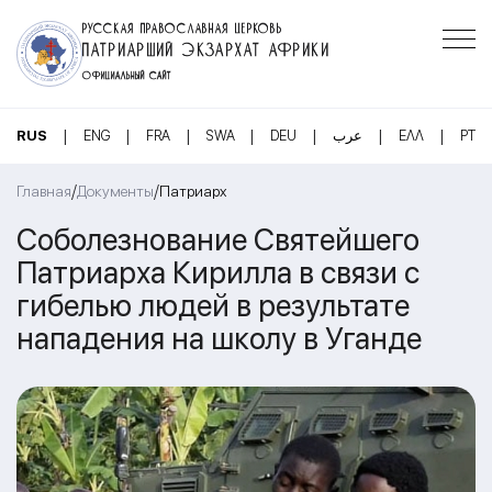
РУССКАЯ ПРАВОСЛАВНАЯ ЦЕРКОВЬ
ПАТРИАРШИЙ ЭКЗАРХАТ АФРИКИ
ОФИЦИАЛЬНЫЙ САЙТ
|
|
|
|
|
|
|
RUS
ENG
FRA
SWA
DEU
عرب
ΕΛΛ
PT
/
/
Главная
Документы
Патриарх
Соболезнование Святейшего
Патриарха Кирилла в связи с
гибелью людей в результате
нападения на школу в Уганде