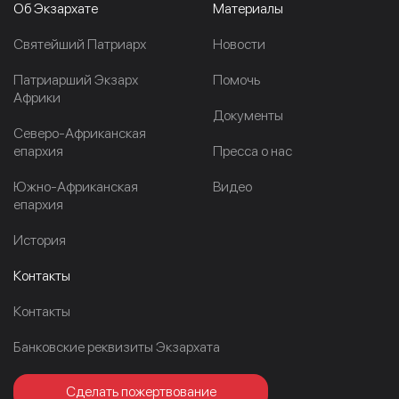
Об Экзархате
Материалы
Cвятейший Патриарх
Новости
Патриарший Экзарх
Помочь
Африки
Документы
Северо-Африканская
епархия
Пресса о нас
Южно-Африканская
Видео
епархия
История
Контакты
Контакты
Банковские реквизиты Экзархата
Сделать пожертвование