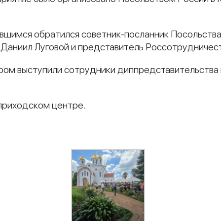
вшимся обратился советник-посланник Посольства 
Даниил Луговой и представитель Россотрудничест
ором выступили сотрудники диппредставительства
приходском центре.
и