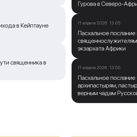
Гурова в Северо-Афр
11 апреля 2026 13:05
ихода в Кейптауне
Пасхальное послание
священнослужителям
экзархата Африки
ути священника в
11 апреля 2026 13:00
Пасхальное послание
архипастырям, пасты
верным чадам Русско