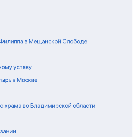
я Филиппа в Мещанской Слободе
ному уставу
ырь в Москве
го храма во Владимирской области
нзании