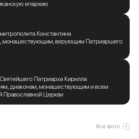
иканскую епархию
 митрополита Константина
, монашествующим, верующим Патриаршего
 Святейшего Патриарха Кирилла
рям, диаконам, монашествующим и всем
й Православной Церкви
Все фото