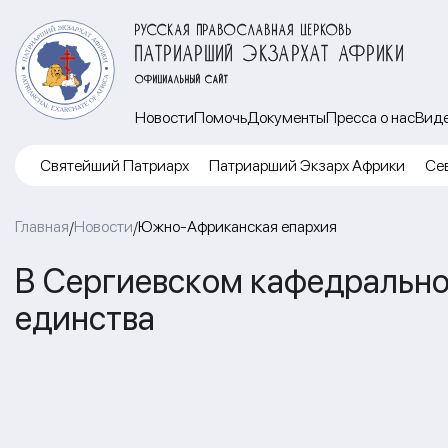
РУССКАЯ ПРАВОСЛАВНАЯ ЦЕРКОВЬ
ПАТРИАРШИЙ ЭКЗАРХАТ АФРИКИ
ОФИЦИАЛЬНЫЙ САЙТ
Новости
Помочь
Документы
Пресса о нас
Вид
Cвятейший Патриарх
Патриарший Экзарх Африки
Се
Главная
Новости
Южно-Африканская епархия
/
/
В Сергиевском кафедрально
единства