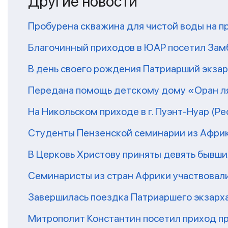
Другие новости
Пробурена скважина для чистой воды на п
Благочинный приходов в ЮАР посетил За
В день своего рождения Патриарший экза
Передана помощь детскому дому «Оран ля
На Никольском приходе в г. Пуэнт-Нуар (Р
Студенты Пензенской семинарии из Афри
В Церковь Христову приняты девять бывш
Семинаристы из стран Африки участвовали
Завершилась поездка Патриаршего экзарх
Митрополит Константин посетил приход п