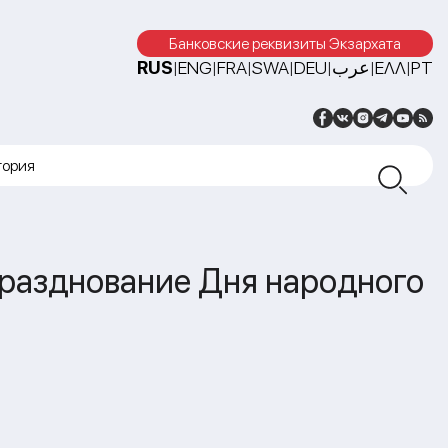
Банковские реквизиты Экзархата
RUS
ENG
FRA
SWA
DEU
عرب
ΕΛΛ
PT
|
|
|
|
|
|
|
тория
празднование Дня народного