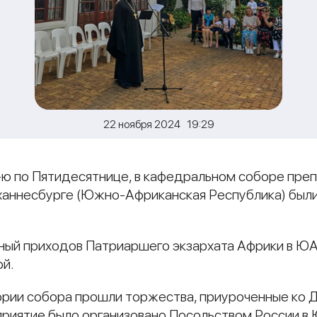
22 ноября 2024 19:29
1-ю по Пятидесятнице, в кафедральном соборе пр
аннесбурге (Южно-Африканская Республика) были
ный приходов Патриаршего экзархата Африки в ЮА
ой.
ории собора прошли торжества, приуроченные ко 
приятие было организовано Посольством России в