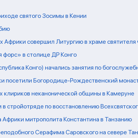
риходе святого Зосимы в Кении
мбию
рх Африки совершил Литургию в храме святител
 форс» в столице ДР Конго
еспублика Конго) начались занятия по богослужеб
ки посетили Богородице-Рождественский монаст
их клириков неканонической общины в Камеруне
 в стройотряде по восстановлению Всехсвятско
а Африки митрополита Константина в Танзанию
реподобного Серафима Саровского на севере Та