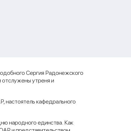
еподобного Сергия Радонежского
 отслужены утреня и
Р, настоятель кафедрального
Дню народного единства. Как
 ЮАР и представительством