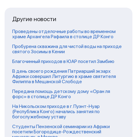
Другие новости
Проведены отделочные работы во временном
храме Архангела Рафаила в столице ДР Конго
Пробурена скважина для чистой воды на приходе
святого Зосимы в Кении
Благочинный приходов в ЮАР посетил Замбию
В день своего рождения Патриарший экзарх
Африки совершил Литургию в храме святителя
Филиппа в Мещанской Слободе
Передана помощь детскому дому «Оран ля
форс» в столице ДР Конго
На Никольском приходе в г. Пуэнт-Нуар
(Республика Конго) начались занятия по
богослужебному уставу
Студенты Пензенской семинарии из Африки
посетили Богородице-Рождественский
монастырь в Москве