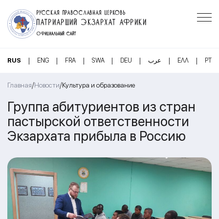
РУССКАЯ ПРАВОСЛАВНАЯ ЦЕРКОВЬ
ПАТРИАРШИЙ ЭКЗАРХАТ АФРИКИ
ОФИЦИАЛЬНЫЙ САЙТ
|
|
|
|
|
|
|
RUS
ENG
FRA
SWA
DEU
عرب
ΕΛΛ
PT
/
/
Главная
Новости
Культура и образование
Группа абитуриентов из стран
пастырской ответственности
Экзархата прибыла в Россию