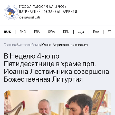
РУССКАЯ ПРАВОСЛАВНАЯ ЦЕРКОВЬ
ПАТРИАРШИЙ ЭКЗАРХАТ АФРИКИ
ОФИЦИАЛЬНЫЙ САЙТ
|
|
|
|
|
|
|
RUS
ENG
FRA
SWA
DEU
عرب
ΕΛΛ
PT
/
/
Главная
Фотоальбомы
Южно-Африканская епархия
В Неделю 4-ю по
Пятидесятнице в храме прп.
Иоанна Лествичника совершена
Божественная Литургия