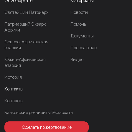
Об Экзархате
Материалы
Cвятейший Патриарх
Новости
Патриарший Экзарх
Помочь
Африки
Документы
Северо-Африканская
епархия
Пресса о нас
Южно-Африканская
Видео
епархия
История
Контакты
Контакты
Банковские реквизиты Экзархата
Сделать пожертвование