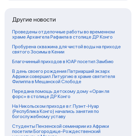
Другие новости
Проведены отделочные работы во временном
храме Архангела Рафаила в столице ДР Конго
Пробурена скважина для чистой воды на приходе
святого Зосимы в Кении
Благочинный приходов в ЮАР посетил Замбию
В день своего рождения Патриарший экзарх
Африки совершил Литургию в храме святителя
Филиппа в Мещанской Слободе
Передана помощь детскому дому «Оран ля
форс» в столице ДР Конго
На Никольском приходе в г. Пуэнт-Нуар
(Республика Конго) начались занятия по
богослужебному уставу
Студенты Пензенской семинарии из Африки
посетили Богородице-Рождественский